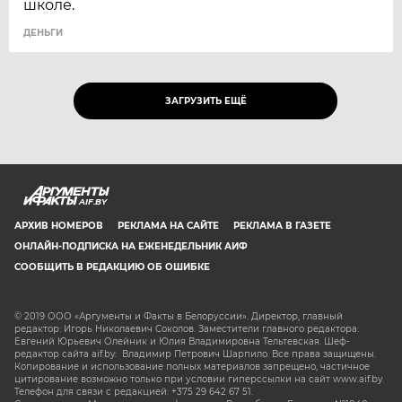
школе.
ДЕНЬГИ
ЗАГРУЗИТЬ ЕЩЁ
AIF.BY
АРХИВ НОМЕРОВ
РЕКЛАМА НА САЙТЕ
РЕКЛАМА В ГАЗЕТЕ
ОНЛАЙН-ПОДПИСКА НА ЕЖЕНЕДЕЛЬНИК АИФ
СООБЩИТЬ В РЕДАКЦИЮ ОБ ОШИБКЕ
© 2019 ООО «Аргументы и Факты в Белоруссии». Директор, главный
редактор: Игорь Николаевич Соколов. Заместители главного редактора:
Евгений Юрьевич Олейник и Юлия Владимировна Тельтевская. Шеф-
редактор сайта aif.by: Владимир Петрович Шарпило. Все права защищены.
Копирование и использование полных материалов запрещено, частичное
цитирование возможно только при условии гиперссылки на сайт www.aif.by.
Телефон для связи с редакцией: +375 29 642 67 51.