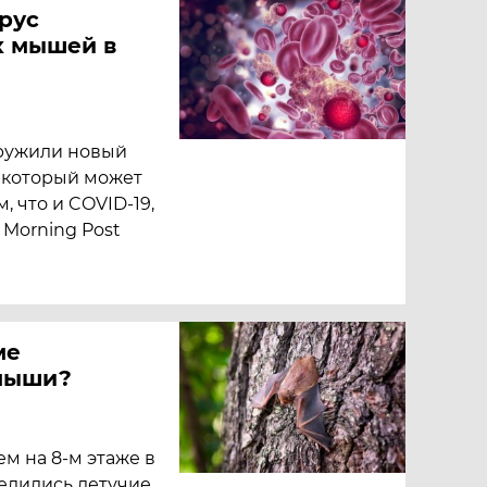
рус
х мышей в
ружили новый
 который может
, что и COVID-19,
 Morning Post
ме
 мыши?
м на 8-м этаже в
елились летучие