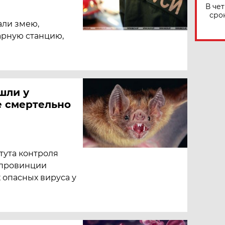
В че
сро
али змею,
арную станцию,
шли у
 смертельно
тута контроля
 провинции
 опасных вируса у