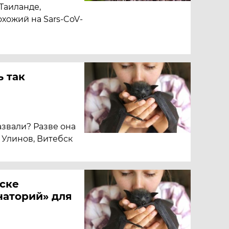
Таиланде,
хожий на Sars-CoV-
 так
звали? Разве она
 Улинов, Витебск
нске
наторий» для