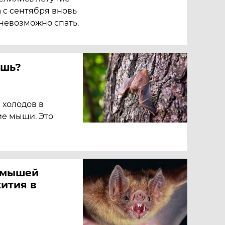
а с сентября вновь
 невозможно спать.
ышь?
 холодов в
ие мыши. Это
х мышей
ития в