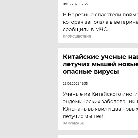
08.07.2025 12:35
В Березино спасатели пойм
которая заползла в ветерин
сообщили в МЧС.
ПРОИСШЕСТВИЯ
Китайские ученые на
летучих мышей новые
опасные вирусы
25.06.2025 18:35
Ученые из Китайского инсти
эндемических заболеваний
Юньнань выявили два новых
летучих мышей.
ЗАРУБЕЖЬЕ