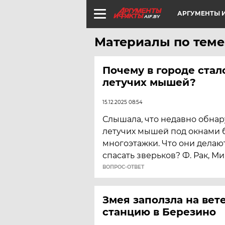
АРГУМЕНТЫ И
AIF.BY
Материалы по теме
Почему в городе стал
летучих мышей?
15.12.2025 08:54
Слышала, что недавно обна
летучих мышей под окнами 
многоэтажки. Что они делают
спасать зверьков? Ф. Рак, М
ВОПРОС-ОТВЕТ
Змея заползла на ве
станцию в Березино