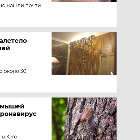
но нашли почти
залетело
шей
о около 30
х мышей
оронавирус
 в Юго-