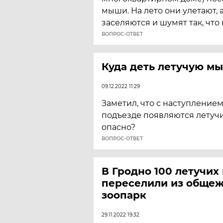
мыши. На лето они улетают, 
заселяются и шумят так, что
ВОПРОС-ОТВЕТ
Куда деть летучую м
09.12.2022 11:29
Заметил, что с наступлением
подъезде появляются летуч
опасно?
ВОПРОС-ОТВЕТ
В Гродно 100 летучи
переселили из общеж
зоопарк
29.11.2022 19:32