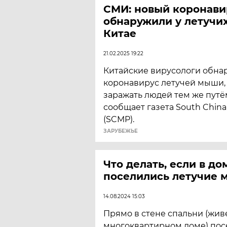
СМИ: новый коронави
обнаружили у летучи
Китае
21.02.2025 19:22
Китайские вирусологи обна
коронавирус летучей мыши,
заражать людей тем же путём
сообщает газета South China
(SCMP).
ЗАРУБЕЖЬЕ
Что делать, если в до
поселились летучие
14.08.2024 15:03
Прямо в стене спальни (живе
многоквартирном доме) пос