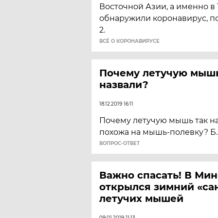
Восточной Азии, а именно в 
обнаружили коронавирус, по
2.
ВСЁ О КОРОНАВИРУСЕ
Почему летучую мышь
назвали?
18.12.2019 16:11
Почему летучую мышь так на
похожа на мышь-полевку? Б.
ВОПРОС-ОТВЕТ
Важно спасать! В Ми
открылся зимний «са
летучих мышей
09.01.2019 11:13