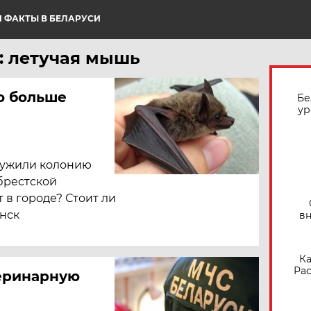
 ФАКТЫ В БЕЛАРУСИ
: летучая мышь
о больше
Бе
ур
ружили колонию
брестской
 в городе? Стоит ли
инск
вн
Ка
Рас
теринарную