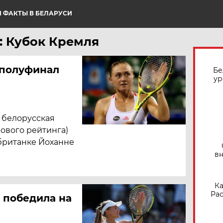
 ФАКТЫ В БЕЛАРУСИ
: Кубок Кремля
 полуфинал
Бе
ур
 белорусская
рового рейтинга)
британке Йоханне
вн
Ка
Рас
 победила на