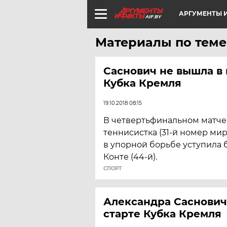
АРГУМЕНТЫ И
AIF.BY
Материалы по теме
Саснович не вышла в
Кубка Кремля
19.10.2018 08:15
В четвертьфинальном матче
теннисистка (31-й номер ми
в упорной борьбе уступила 
Конте (44-й).
СПОРТ
Александра Саснович
старте Кубка Кремля