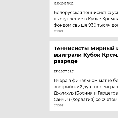
15.10.2018 19:22
Белорусская теннисистка у
выступление в Кубке Кремл
фондом свыше 930 тысяч до
СПОРТ
Теннисисты Мирный 
выиграли Кубок Крем
разряде
23.10.2017 09:01
Вчера в финальном матче б
австрийский дуэт переигра
Джумхур (Босния и Герцегов
Санчич (Хорватия) со счетом 6:
СПОРТ