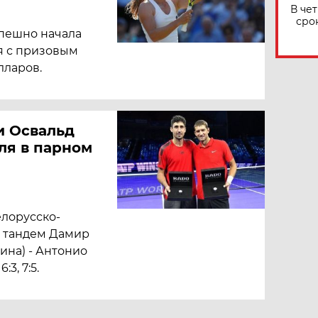
В че
сро
спешно начала
я с призовым
лларов.
и Освальд
ля в парном
елорусско-
л тандем Дамир
ина) - Антонио
3, 7:5.