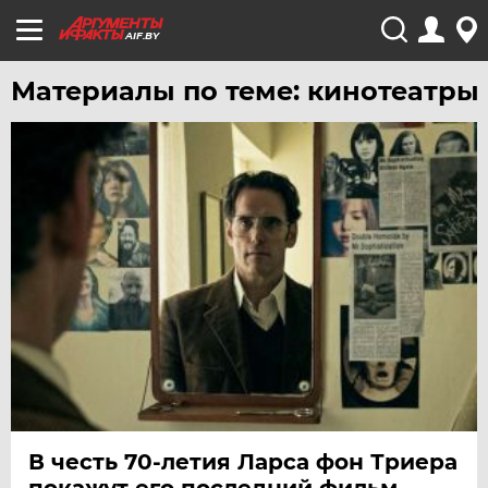
AIF.BY
Материалы по теме: кинотеатры
В честь 70-летия Ларса фон Триера
покажут его последний фильм