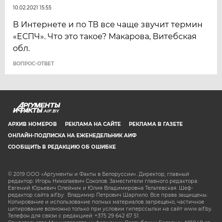
10.02.2021 15:55
В Интернете и по ТВ все чаще звучит термин
«ЕСПЧ». Что это такое? Макарова, Витебская
обл.
ВОПРОС-ОТВЕТ
AIF.BY
АРХИВ НОМЕРОВ
РЕКЛАМА НА САЙТЕ
РЕКЛАМА В ГАЗЕТЕ
ОНЛАЙН-ПОДПИСКА НА ЕЖЕНЕДЕЛЬНИК АИФ
СООБЩИТЬ В РЕДАКЦИЮ ОБ ОШИБКЕ
© 2019 ООО «Аргументы и Факты в Белоруссии». Директор, главный
редактор: Игорь Николаевич Соколов. Заместители главного редактора:
Евгений Юрьевич Олейник и Юлия Владимировна Тельтевская. Шеф-
редактор сайта aif.by: Владимир Петрович Шарпило. Все права защищены.
Копирование и использование полных материалов запрещено, частичное
цитирование возможно только при условии гиперссылки на сайт www.aif.by.
Телефон для связи с редакцией: +375 29 642 67 51.