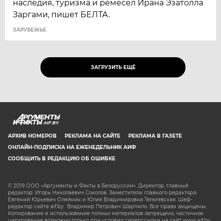
наследия, туризма и ремесел Ирана Эзатолла
Заргами, пишет БЕЛТА.
ЗАРУБЕЖЬЕ
ЗАГРУЗИТЬ ЕЩЁ
AIF.BY
АРХИВ НОМЕРОВ
РЕКЛАМА НА САЙТЕ
РЕКЛАМА В ГАЗЕТЕ
ОНЛАЙН-ПОДПИСКА НА ЕЖЕНЕДЕЛЬНИК АИФ
СООБЩИТЬ В РЕДАКЦИЮ ОБ ОШИБКЕ
© 2019 ООО «Аргументы и Факты в Белоруссии». Директор, главный
редактор: Игорь Николаевич Соколов. Заместители главного редактора:
Евгений Юрьевич Олейник и Юлия Владимировна Тельтевская. Шеф-
редактор сайта aif.by: Владимир Петрович Шарпило. Все права защищены.
Копирование и использование полных материалов запрещено, частичное
цитирование возможно только при условии гиперссылки на сайт www.aif.by.