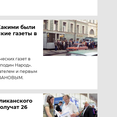
Какими были
кие газеты в
еских газет в
сподин Народ».
вателем и первым
ИВАНОВЫМ.
ликанского
получат 26