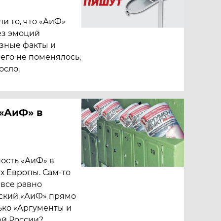
и то, что «АиФ»
ез эмоций
азные факты и
его не поменялось,
осло.
 «АиФ» в
ость «АиФ» в
ах Европы. Сам-то
 все равно
ский «АиФ» прямо
лько «Аргументы и
ей России?