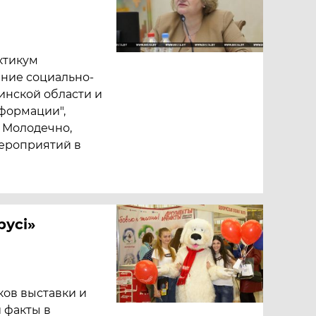
ктикум
ние социально-
инской области и
формации",
 Молодечно,
ероприятий в
русі»
ков выставки и
 факты в