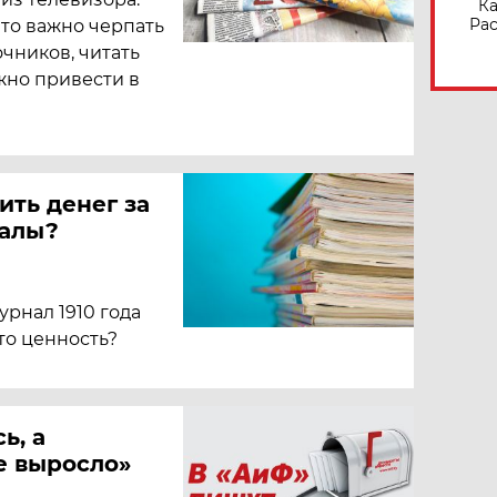
Ка
Рас
что важно черпать
чников, читать
жно привести в
ить денег за
налы?
урнал 1910 года
то ценность?
ь, а
е выросло»