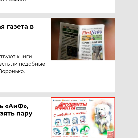
я газета в
твуют книги -
есть ли подобные
Воронько,
ь «АиФ»,
зять пару