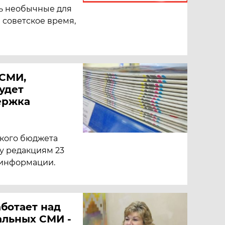
ь необычные для
 советское время,
 СМИ,
будет
ержка
кого бюджета
ду редакциям 23
 информации.
ботает над
альных СМИ -