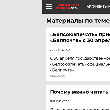
АРГУМЕНТЫ И
AIF.BY
Материалы по теме
«Белсоюзпечать» при
«Белпочте» с 30 апре
25.04.2026 12:33
С 30 апреля государственн
«Белсоюзпечать» официальн
«Белпочте».
ОБЩЕСТВО
Почему важно читать
19.11.2022 07:50
Папа получает информацию 