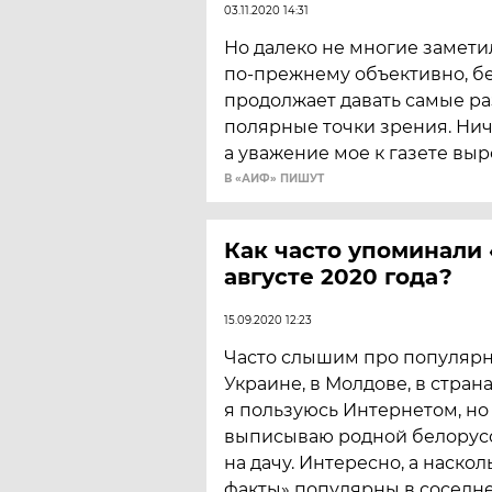
03.11.2020 14:31
Но далеко не многие заметил
по-прежнему объективно, б
продолжает давать самые р
полярные точки зрения. Нич
а уважение мое к газете выр
В «АИФ» ПИШУТ
Как часто упоминали
августе 2020 года?
15.09.2020 12:23
Часто слышим про популярн
Украине, в Молдове, в стран
я пользуюсь Интернетом, но
выписываю родной белорус
на дачу. Интересно, а наско
факты» популярны в соседн