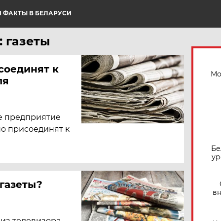
 ФАКТЫ В БЕЛАРУСИ
: газеты
соединят к
Мо
ля
ое предприятие
о присоединят к
Бе
ур
 газеты?
вн
из телевизора.