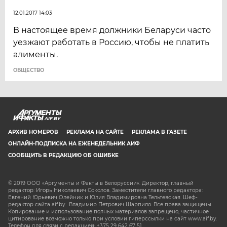
12.01.2017 14:03
В настоящее время должники Беларуси часто
уезжают работать в Россию, чтобы не платить
алименты.
ОБЩЕСТВО
AIF.BY
АРХИВ НОМЕРОВ
РЕКЛАМА НА САЙТЕ
РЕКЛАМА В ГАЗЕТЕ
ОНЛАЙН-ПОДПИСКА НА ЕЖЕНЕДЕЛЬНИК АИФ
СООБЩИТЬ В РЕДАКЦИЮ ОБ ОШИБКЕ
© 2019 ООО «Аргументы и Факты в Белоруссии». Директор, главный
редактор: Игорь Николаевич Соколов. Заместители главного редактора:
Евгений Юрьевич Олейник и Юлия Владимировна Тельтевская. Шеф-
редактор сайта aif.by: Владимир Петрович Шарпило. Все права защищены.
Копирование и использование полных материалов запрещено, частичное
цитирование возможно только при условии гиперссылки на сайт www.aif.by.
Телефон для связи с редакцией: +375 29 642 67 51.