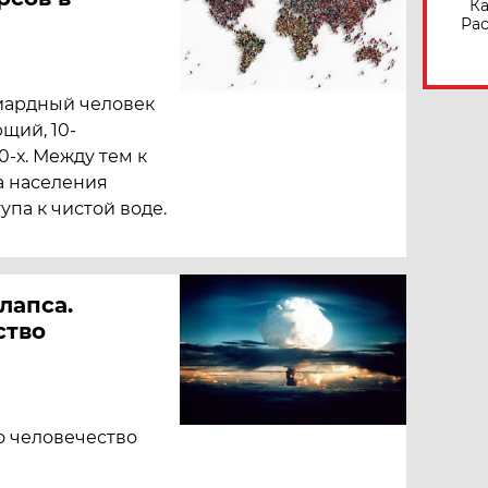
Ка
Рас
иардный человек
ющий, 10-
-х. Между тем к
а населения
упа к чистой воде.
лапса.
ство
о человечество