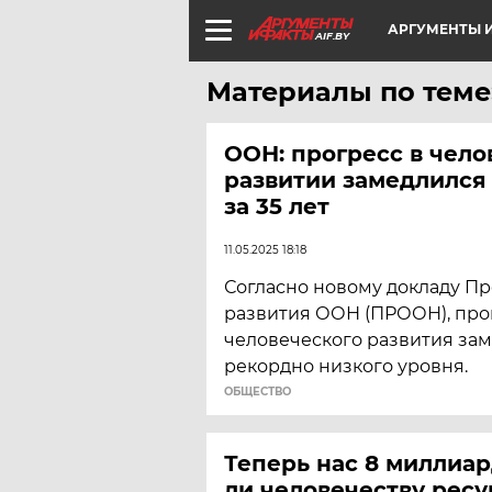
АРГУМЕНТЫ И
AIF.BY
Материалы по теме
ООН: прогресс в чел
развитии замедлился
за 35 лет
11.05.2025 18:18
Согласно новому докладу П
развития ООН (ПРООН), прог
человеческого развития за
рекордно низкого уровня.
ОБЩЕСТВО
Теперь нас 8 миллиар
ли человечеству ресу