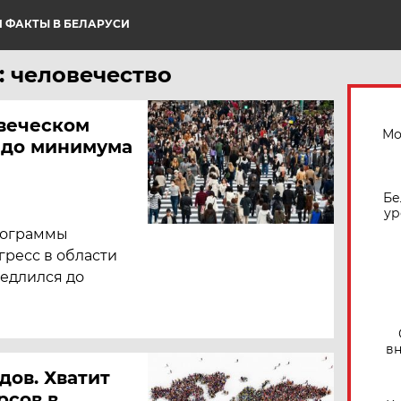
 ФАКТЫ В БЕЛАРУСИ
: человечество
овеческом
Мо
 до минимума
Бе
ур
рограммы
ресс в области
медлился до
вн
дов. Хватит
рсов в