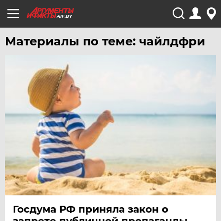
AIF.BY
Материалы по теме: чайлдфри
Госдума РФ приняла закон о
запрете публичной пропаганды