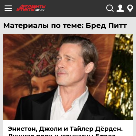
AIF.BY
Материалы по теме: Бред Питт
Энистон, Джоли и Тайлер Дёрден.
Лучшие роли и женщины Брэда