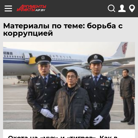
AIF.BY
Материалы по теме: борьба с
коррупцией
Охота на «мух» и «тигров». Как в