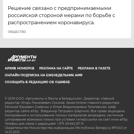
Решение связано с предпринимаемыми
российской стороной мерами по борьбе с
распространением коронавируса.
ОБЩЕСТВО
AIF.BY
АРХИВ НОМЕРОВ
РЕКЛАМА НА САЙТЕ
РЕКЛАМА В ГАЗЕТЕ
ОНЛАЙН-ПОДПИСКА НА ЕЖЕНЕДЕЛЬНИК АИФ
СООБЩИТЬ В РЕДАКЦИЮ ОБ ОШИБКЕ
© 2019 ООО «Аргументы и Факты в Белоруссии». Директор, главный
редактор: Игорь Николаевич Соколов. Заместители главного редактора:
Евгений Юрьевич Олейник и Юлия Владимировна Тельтевская. Шеф-
редактор сайта aif.by: Владимир Петрович Шарпило. Все права защищены.
Копирование и использование полных материалов запрещено, частичное
цитирование возможно только при условии гиперссылки на сайт www.aif.by.
Телефон для связи с редакцией: +375 29 642 67 51.
Свидетельство Министерства информации Республики Беларусь №1040 от
14.01.2010