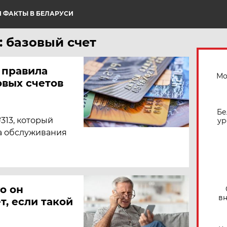
 ФАКТЫ В БЕЛАРУСИ
: базовый счет
 правила
Мо
овых счетов
Бе
313, который
ур
а обслуживания
о он
вн
т, если такой