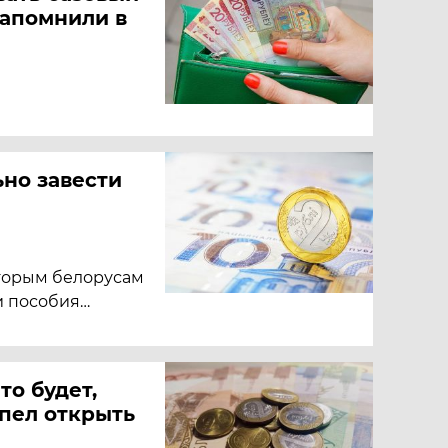
напомнили в
но завести
оторым белорусам
и пособия…
то будет,
спел открыть