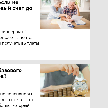
если не
вый счет до
сионерам с 1
енсию на почте,
и получать выплаты
базового
ов?
ские пенсионеры
ового счета — это
банке, который