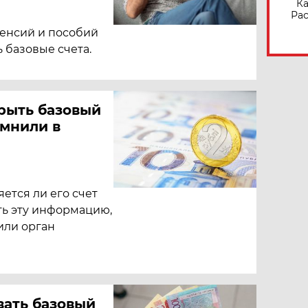
Ка
Рас
 пенсий и пособий
 базовые счета.
рыть базовый
омнили в
яется ли его счет
ть эту информацию,
или орган
вать базовый