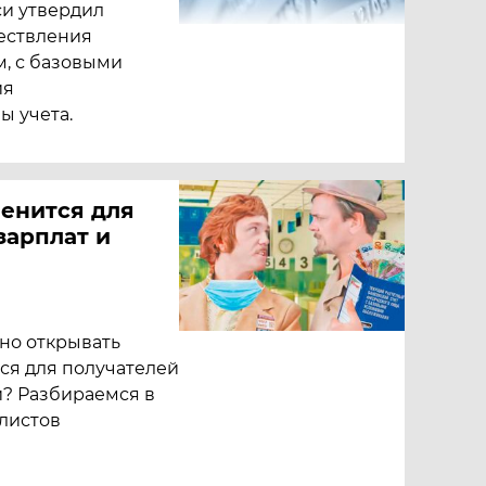
и утвердил
ествления
м, с базовыми
ия
ы учета.
менится для
зарплат и
но открывать
ся для получателей
й? Разбираемся в
листов