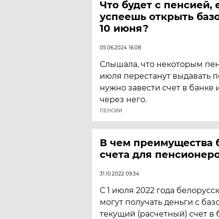
Что будет с пенсией, 
успеешь открыть базо
10 июня?
05.06.2024 16:08
Слышала, что некоторым пен
июля перестанут выдавать п
нужно завести счет в банке 
через него.
ПЕНСИИ
В чем преимущества 
счета для пенсионер
31.10.2022 09:34
С 1 июля 2022 года белорус
могут получать деньги с баз
текущий (расчетный) счет в 