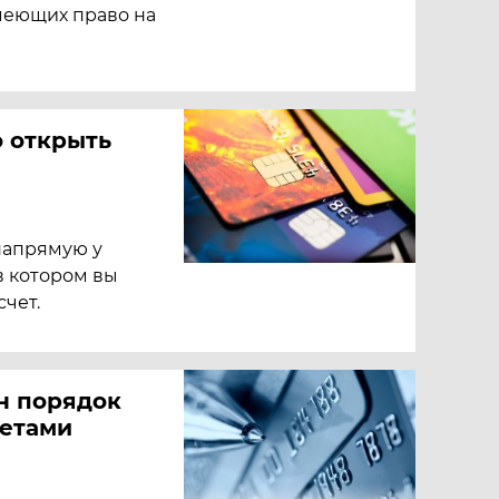
меющих право на
о открыть
напрямую у
в котором вы
чет.
н порядок
четами