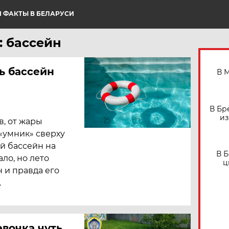
 ФАКТЫ В БЕЛАРУСИ
: бассейн
ь бассейн
В 
В Бр
из
в, от жары
-«умник» сверху
ой бассейн на
В 
ало, но лето
ц
н и правда его
.
вочка чуть