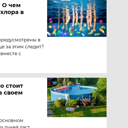
 О чем
 хлора в
предусмотрены в
ще за этим следит?
 вместе с
о стоит
а своем
в основном
х лучей даст