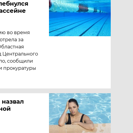
лебнулся
бассейне
ию во время
отрела за
Областная
д Центрального
ло, сообщили
и прокуратуры
 назвал
ной