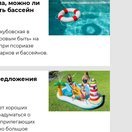
ла, можно ли
ть бассейн
кубовская в
ровым быть» на
о при псориазе
арков и бассейнов.
редложения
ет хороших
задуматься о
а прилегающих
нно большое