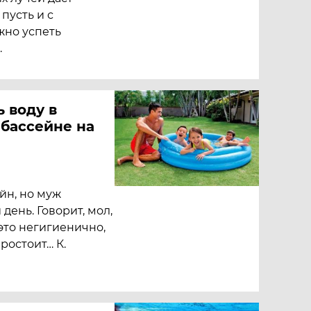
пусть и с
жно успеть
.
ь воду в
бассейне на
йн, но муж
день. Говорит, мол,
 это негигиенично,
ростоит… К.