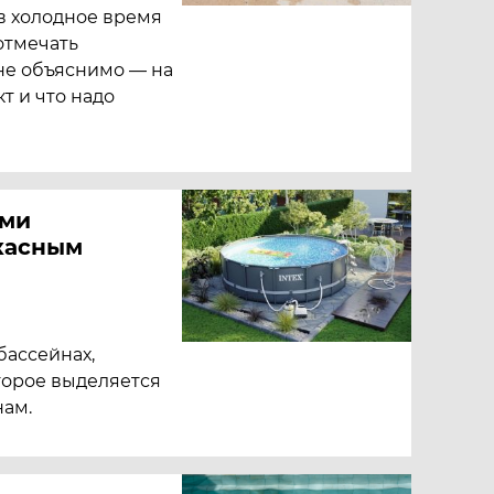
в холодное время
отмечать
не объяснимо — на
т и что надо
ими
касным
бассейнах,
оторое выделяется
ам.