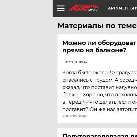
АРГУМЕНТЫ И
AIF.BY
Материалы по теме
Можно ли оборудоват
прямо на балконе?
16.07.2026 08:42
Когда было около 30 градусо
спасались с трудом. А сосед
сказал, что поставит надувн
балкон. Хорошо, что похолод
впереди – что делать, если о
поставит? Он же нас затопит
ВОПРОС-ОТВЕТ
Полуторагодовалая де