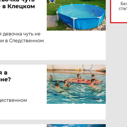
Бе
е в Клецком
ста
 девочка чуть не
ли в Следственном
я в
йне?
щественном