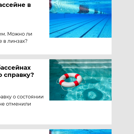
ассейне в
ем. Можно ли
е в линзах?
бассейнах
 справку?
авку о состоянии
 не отменили