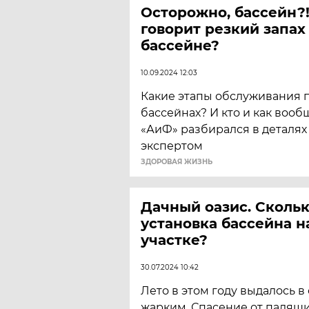
Осторожно, бассейн?!
говорит резкий запах
бассейне?
10.09.2024 12:03
Какие этапы обслуживания 
бассейнах? И кто и как вооб
«АиФ» разбирался в деталях
экспертом
ЗДОРОВАЯ ЖИЗНЬ
Дачный оазис. Скольк
установка бассейна н
участке?
30.07.2024 10:42
Лето в этом году выдалось 
жарким. Спасение от палящи