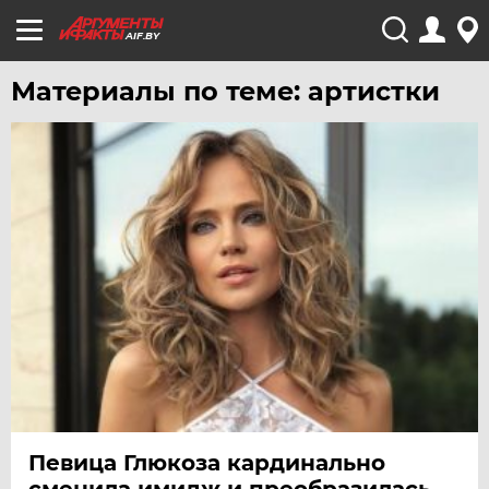
AIF.BY
Материалы по теме: артистки
Певица Глюкоза кардинально
сменила имидж и преобразилась