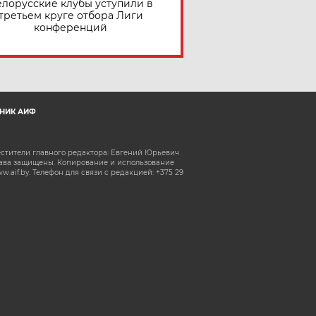
елорусские клубы уступили в
третьем круге отбора Лиги
конференций
НИК АИФ
естители главного редактора: Евгений Юрьевич
рава защищены. Копирование и использование
aif.by. Телефон для связи с редакцией: +375 29