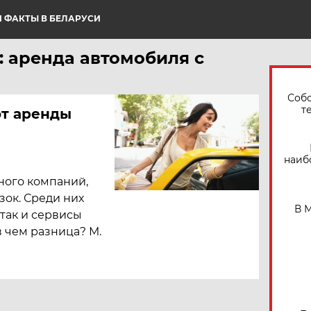
 ФАКТЫ В БЕЛАРУСИ
: аренда автомобиля с
Собо
т
от аренды
наиб
ного компаний,
ок. Среди них
В 
 так и сервисы
в чем разница? М.