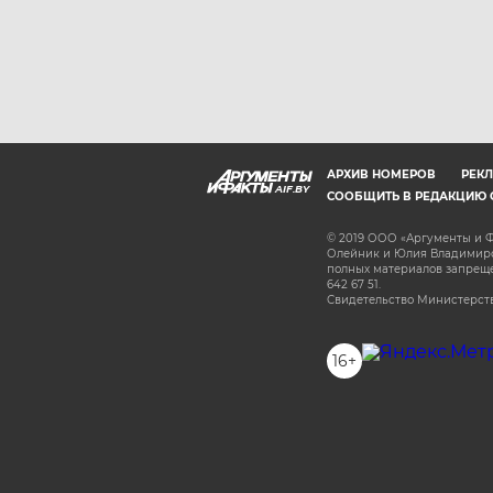
АРХИВ НОМЕРОВ
РЕКЛ
AIF.BY
СООБЩИТЬ В РЕДАКЦИЮ 
© 2019 ООО «Аргументы и Ф
Олейник и Юлия Владимиров
полных материалов запрещен
642 67 51.
Свидетельство Министерств
16+