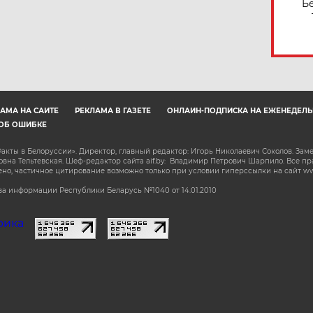
Б
АМА НА САЙТЕ
РЕКЛАМА В ГАЗЕТЕ
ОНЛАЙН-ПОДПИСКА НА ЕЖЕНЕДЕЛЬ
ОБ ОШИБКЕ
акты в Белоруссии». Директор, главный редактор: Игорь Николаевич Соколов. Зам
на Тельтевская. Шеф-редактор сайта aif.by: Владимир Петрович Шарпило. Все п
о, частичное цитирование возможно только при условии гиперссылки на сайт www.
а информации Республики Беларусь №1040 от 14.01.2010