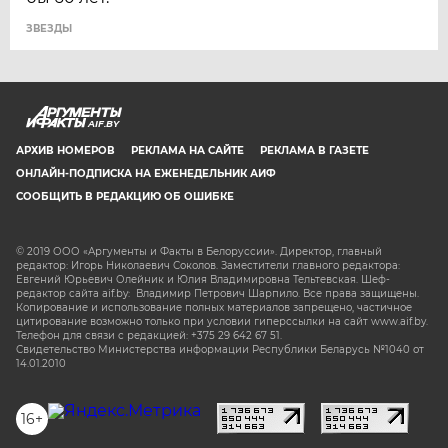
ЗВЕЗДЫ
AIF.BY
АРХИВ НОМЕРОВ
РЕКЛАМА НА САЙТЕ
РЕКЛАМА В ГАЗЕТЕ
ОНЛАЙН-ПОДПИСКА НА ЕЖЕНЕДЕЛЬНИК АИФ
СООБЩИТЬ В РЕДАКЦИЮ ОБ ОШИБКЕ
© 2019 ООО «Аргументы и Факты в Белоруссии». Директор, главный
редактор: Игорь Николаевич Соколов. Заместители главного редактора:
Евгений Юрьевич Олейник и Юлия Владимировна Тельтевская. Шеф-
редактор сайта aif.by: Владимир Петрович Шарпило. Все права защищены.
Копирование и использование полных материалов запрещено, частичное
цитирование возможно только при условии гиперссылки на сайт www.aif.by.
Телефон для связи с редакцией: +375 29 642 67 51.
Свидетельство Министерства информации Республики Беларусь №1040 от
14.01.2010
16+