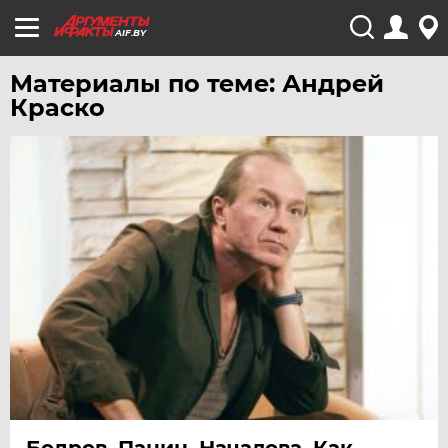
AIF.BY
Материалы по теме: Андрей
Краско
Бодров, Панин, Началова. Как