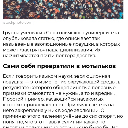
istockphoto.com
Группа учёных из Стокгольмского университета
опубликовала статью, где описывает так
называемые эволюционные ловушки, в которых
может «застрять» наша цивилизация. Их
насчитывается почти полтора десятка.
Сами себя превратили в мотыльков
Если говорить языком науки, эволюционная
ловушка — это изменение окружающей среды, в
результате которого общепринятые полезные
признаки становятся не нужны, а то и вредны.
Простой пример, касающийся насекомых,
которых привлекает свет. Привычка лететь на
него закреплена у них в ходе эволюции. О
причинах этого явления учёные до сих спорят, но
понятно, что этот навык сулит им какую-то
выгоду и пользу, иначе его у них не было бы. Но