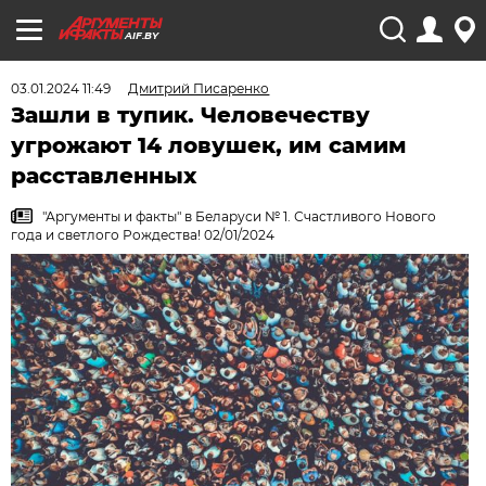
AIF.BY
03.01.2024 11:49
Дмитрий Писаренко
Зашли в тупик. Человечеству
угрожают 14 ловушек, им самим
расставленных
"Аргументы и факты" в Беларуси № 1. Счастливого Нового
года и светлого Рождества! 02/01/2024