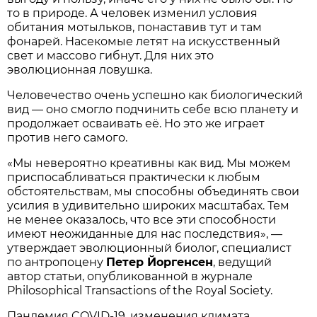
то в природе. А человек изменил условия
обитания мотыльков, понаставив тут и там
фонарей. Насекомые летят на искусственный
свет и массово гибнут. Для них это
эволюционная ловушка.
Человечество очень успешно как биологический
вид — оно смогло подчинить себе всю планету и
продолжает осваивать её. Но это же играет
против него самого.
«Мы невероятно креативны как вид. Мы можем
приспосабливаться практически к любым
обстоятельствам, мы способны объединять свои
усилия в удивительно широких масштабах. Тем
не менее оказалось, что все эти способности
имеют неожиданные для нас последствия», —
утверждает эволюционный биолог, специалист
по антропоцену
Петер Йоргенсен
, ведущий
автор статьи, опубликованной в журнале
Philosophical Transactions of the Royal Society.
Пандемия COVID-19, изменения климата,