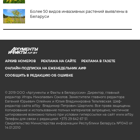
Более 50 видов инвазивных растений выявлены в
Беларуси
AIF.BY
АРХИВ НОМЕРОВ
РЕКЛАМА НА САЙТЕ
РЕКЛАМА В ГАЗЕТЕ
ОНЛАЙН-ПОДПИСКА НА ЕЖЕНЕДЕЛЬНИК АИФ
СООБЩИТЬ В РЕДАКЦИЮ ОБ ОШИБКЕ
© 2019 ООО «Аргументы и Факты в Белоруссии». Директор, главный
редактор: Игорь Николаевич Соколов. Заместители главного редактора:
Евгений Юрьевич Олейник и Юлия Владимировна Тельтевская. Шеф-
редактор сайта aif.by: Владимир Петрович Шарпило. Все права защищены.
Копирование и использование полных материалов запрещено, частичное
цитирование возможно только при условии гиперссылки на сайт www.aif.by.
Телефон для связи с редакцией: +375 29 642 67 51.
Свидетельство Министерства информации Республики Беларусь №1040 от
14.01.2010