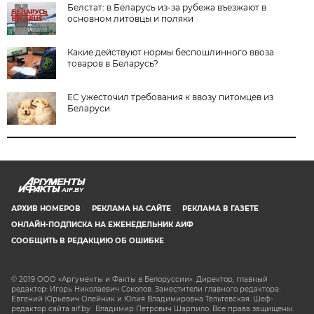
Белстат: в Беларусь из-за рубежа въезжают в
основном литовцы и поляки
Какие действуют нормы беспошлинного ввоза
товаров в Беларусь?
ЕС ужесточил требования к ввозу питомцев из
Беларуси
AIF.BY
АРХИВ НОМЕРОВ
РЕКЛАМА НА САЙТЕ
РЕКЛАМА В ГАЗЕТЕ
ОНЛАЙН-ПОДПИСКА НА ЕЖЕНЕДЕЛЬНИК АИФ
СООБЩИТЬ В РЕДАКЦИЮ ОБ ОШИБКЕ
© 2019 ООО «Аргументы и Факты в Белоруссии». Директор, главный
редактор: Игорь Николаевич Соколов. Заместители главного редактора:
Евгений Юрьевич Олейник и Юлия Владимировна Тельтевская. Шеф-
редактор сайта aif.by: Владимир Петрович Шарпило. Все права защищены.