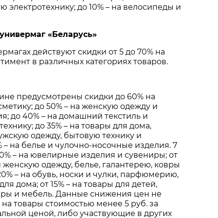
ю электротехнику; до 10% – на велосипеды и
 универмаг «Беларусь»
рмагах действуют скидки от 5 до 70% на
имент в различных категориях товаров.
азине предусмотрены скидки до 60% на
етику; до 50% – на женскую одежду и
; до 40% – на домашний текстиль и
хнику; до 35% – на товары для дома,
мужскую одежду, бытовую технику и
 – на белье и чулочно-носочные изделия. 7
 30% – на ювелирные изделия и сувениры; от
и женскую одежду, белье, галантерею, ковры
20% – на обувь, носки и чулки, парфюмерию,
для дома; от 15% – на товары для детей,
ары и мебель. Данные снижения цен не
на товары стоимостью менее 5 руб. за
альной ценой, либо участвующие в других