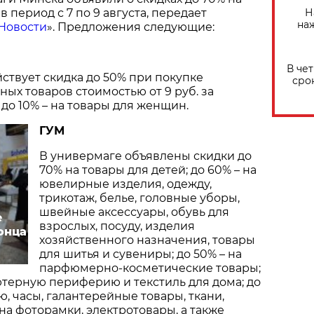
Н
 период с 7 по 9 августа, передает
на
Новости
». Предложения следующие:
В че
ействует скидка до 50% при покупке
сро
ых товаров стоимостью от 9 руб. за
 до 10% – на товары для женщин.
ГУМ
В универмаге объявлены скидки до
70% на товары для детей; до 60% – на
ювелирные изделия, одежду,
трикотаж, белье, головные уборы,
швейные аксессуары, обувь для
е
взрослых, посуду, изделия
онца
хозяйственного назначения, товары
для шитья и сувениры; до 50% – на
парфюмерно-косметические товары;
ютерную периферию и текстиль для дома; до
, часы, галантерейные товары, ткани,
 на фоторамки, электротовары, а также