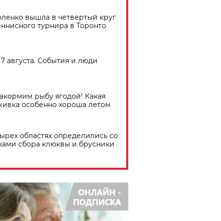
ленко вышла в четвертый круг
еннисного турнира в Торонто
7 августа. События и люди
акормим рыбу ягодой! Какая
живка особенно хороша летом
тырех областях определились со
ками сбора клюквы и брусники