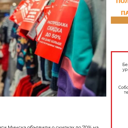
Бе
ур
Собо
т
и Минска объявили о скидках до 70% на