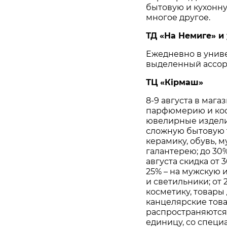
бытовую и кухонну
многое другое.
ТД «На Немиге» и
Ежедневно в униве
выделенный ассорт
ТЦ «Кiрмаш»
8-9 августа в маг
парфюмерию и косм
ювелирные изделия
сложную бытовую те
керамику, обувь, 
галантерею; до 30%
августа скидка от
25% – на мужскую 
и светильники; от 
косметику, товары 
канцелярские тов
распространяются 
единицу, со специ