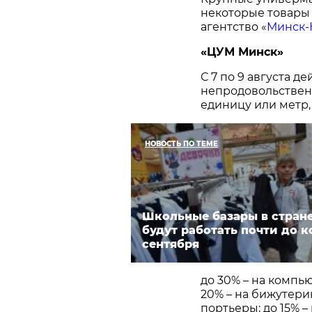
некоторые товары в
агентство «
Минск-
«ЦУМ Минск»
С 7 по 9 августа д
непродовольственн
единицу или метр,
НОВОСТЬ ПО ТЕМЕ
Школьные базары в стран
будут работать почти до к
сентября
до 30% – на компь
20% – на бижутерию
портьеры; до 15% –