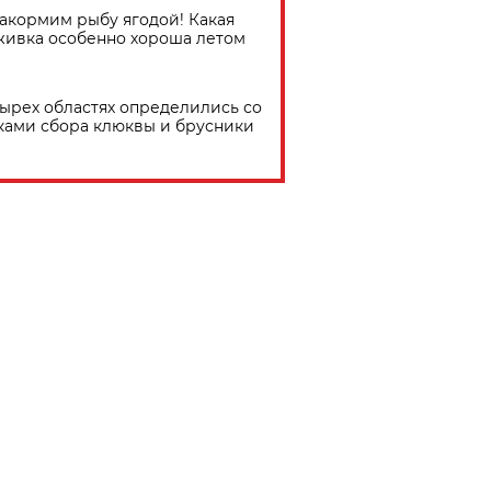
акормим рыбу ягодой! Какая
живка особенно хороша летом
тырех областях определились со
ками сбора клюквы и брусники