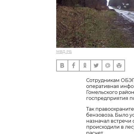
МВД РБ
Сотрудникам ОБЭП
оперативная инфор
Гомельского район
госпредприятия п
Так правоохраните
бензовоза. Было у
назначал встречи
происходили в лес
расчет.