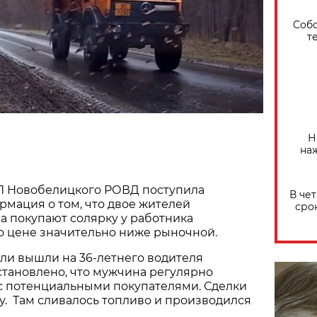
Собо
т
Н
на
 Новобелицкого РОВД поступила
В че
мация о том, что двое жителей
сро
а покупают солярку у работника
о цене значительно ниже рыночной.
ли вышли на 36-летнего водителя
становлено, что мужчина регулярно
 с потенциальными покупателями. Сделки
у. Там сливалось топливо и производился