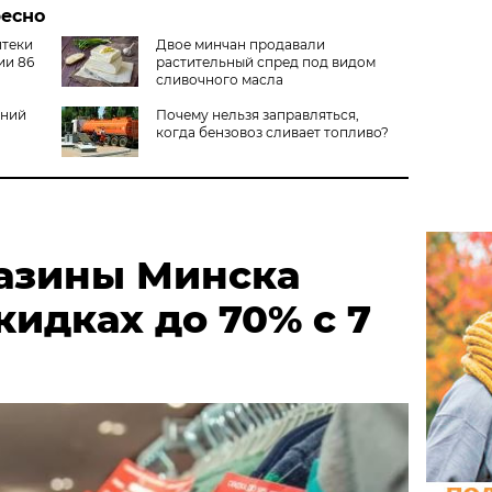
ресно
птеки
Двое минчан продавали
ии 86
растительный спред под видом
сливочного масла
аний
Почему нельзя заправляться,
когда бензовоз сливает топливо?
азины Минска
кидках до 70% с 7