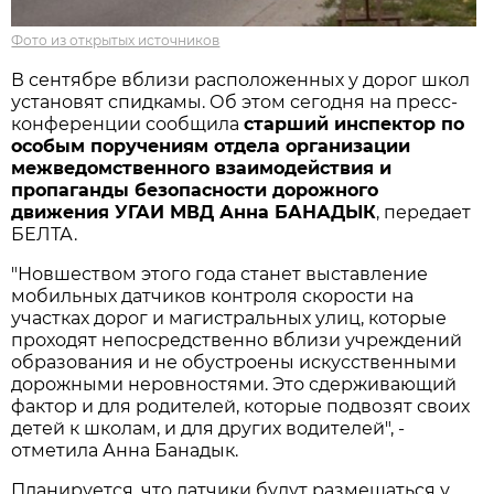
Фото из открытых источников
В сентябре вблизи расположенных у дорог школ
установят спидкамы. Об этом сегодня на пресс-
конференции сообщила
старший инспектор по
особым поручениям отдела организации
межведомственного взаимодействия и
пропаганды безопасности дорожного
движения УГАИ МВД Анна БАНАДЫК
, передает
БЕЛТА.
"Новшеством этого года станет выставление
мобильных датчиков контроля скорости на
участках дорог и магистральных улиц, которые
проходят непосредственно вблизи учреждений
образования и не обустроены искусственными
дорожными неровностями. Это сдерживающий
фактор и для родителей, которые подвозят своих
детей к школам, и для других водителей", -
отметила Анна Банадык.
Планируется, что датчики будут размещаться у