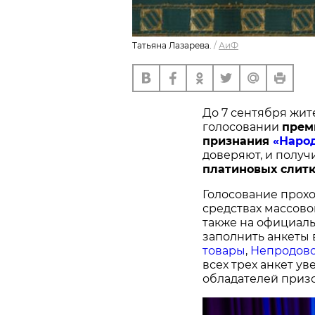
Татьяна Лазарева.
/
АиФ
До 7 сентября жит
голосовании
п
рем
признания
«Наро
доверяют, и получ
платиновых слитк
Голосование прохо
средствах массово
также на официал
заполнить анкеты 
товары
,
Непродово
всех трех анкет у
обладателей призо