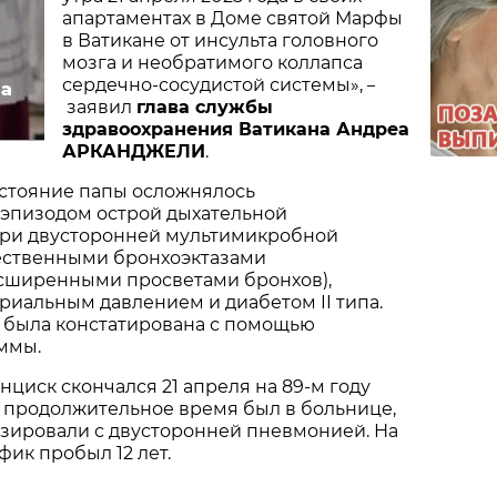
апартаментах в Доме святой Марфы
в Ватикане от инсульта головного
мозга и необратимого коллапса
сердечно-сосудистой системы»,
–
па
заявил
глава службы
здравоохранения Ватикана Андреа
АРКАНДЖЕЛИ
.
остояние папы осложнялось
пизодом острой дыхательной
при двусторонней мультимикробной
ственными бронхоэктазами
асширенными просветами бронхов),
иальным давлением и диабетом II типа.
 была констатирована с помощью
ммы.
циск скончался 21 апреля на 89-м году
н продолжительное время был в больнице,
изировали с двусторонней пневмонией. На
фик пробыл 12 лет.