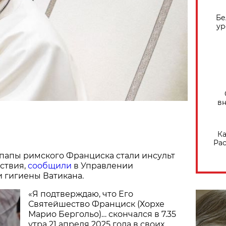
Бе
ур
вн
Ка
Рас
папы римского Франциска стали инсульт
дствия,
сообщили
в Управлении
 гигиены Ватикана.
«Я подтверждаю, что Его
Святейшество Франциск (Хорхе
Марио Бергольо)… скончался в 7.35
утра 21 апреля 2025 года в своих