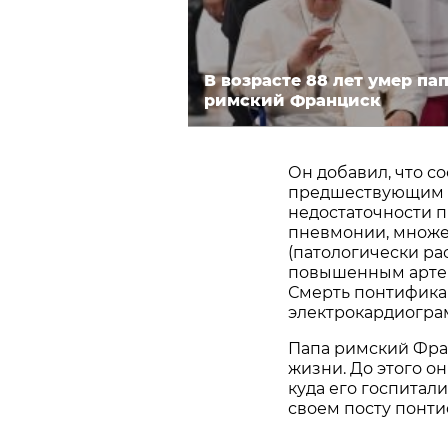
В возрасте 88 лет умер па
римский Франциск
Он добавил, что с
предшествующим э
недостаточности 
пневмонии, множе
(патологически р
повышенным артер
Смерть понтифика
электрокардиогра
Папа римский Фран
жизни. До этого о
куда его госпитал
своем посту понти