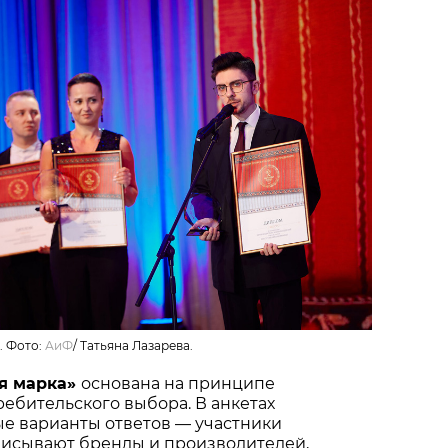
. Фото:
АиФ
/
Татьяна Лазарева.
я марка»
основана на принципе
ебительского выбора. В анкетах
ые варианты ответов — участники
писывают бренды и производителей,