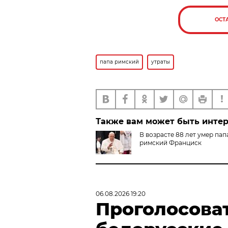
ОСТ
папа римский
утраты
Также вам может быть инте
В возрасте 88 лет умер пап
римский Франциск
06.08.2026 19:20
Проголосова