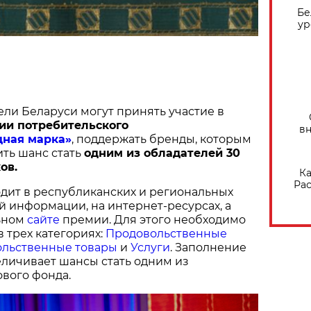
Бе
ур
ели Беларуси могут принять участие в
ии потребительского
вн
дная марка»
, поддержать бренды, которым
ить шанс стать
одним из обладателей 30
ов.
Ка
Рас
дит в республиканских и региональных
й информации, на интернет-ресурсах, а
ьном
сайте
премии. Для этого необходимо
в трех категориях:
Продовольственные
льственные товары
и
Услуги
. Заполнение
величивает шансы стать одним из
вого фонда.