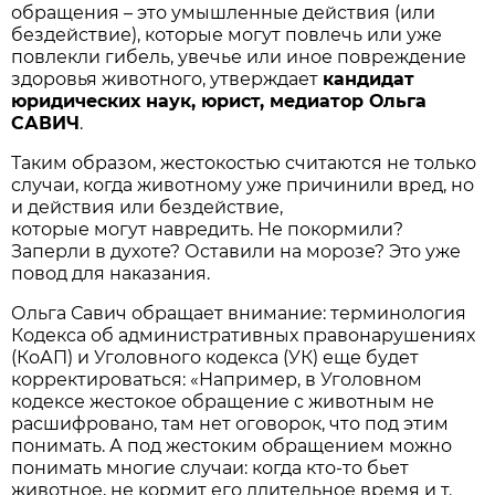
обращения – это умышленные действия (или
бездействие), которые могут повлечь или уже
повлекли гибель, увечье или иное повреждение
здоровья животного, утверждает
кандидат
юридических наук, юрист, медиатор Ольга
САВИЧ
.
Таким образом, жестокостью считаются не только
случаи, когда животному уже причинили вред, но
и действия или бездействие,
которые могут навредить. Не покормили?
Заперли в духоте? Оставили на морозе? Это уже
повод для наказания.
Ольга Савич обращает внимание: терминология
Кодекса об административных правонарушениях
(КоАП) и Уголовного кодекса (УК) еще будет
корректироваться: «Например, в Уголовном
кодексе жестокое обращение с животным не
расшифровано, там нет оговорок, что под этим
понимать. А под жестоким обращением можно
понимать многие случаи: когда кто-то бьет
животное, не кормит его длительное время и т.