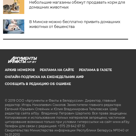
Небольшие магазины обяжут продавать корм для
домашних животных
В Минске можно бесплатно привить домашних
животных от бешенства
AIF.BY
АРХИВ НОМЕРОВ
РЕКЛАМА НА САЙТЕ
РЕКЛАМА В ГАЗЕТЕ
ОНЛАЙН-ПОДПИСКА НА ЕЖЕНЕДЕЛЬНИК АИФ
СООБЩИТЬ В РЕДАКЦИЮ ОБ ОШИБКЕ
© 2019 ООО «Аргументы и Факты в Белоруссии». Директор, главный
редактор: Игорь Николаевич Соколов. Заместители главного редактора:
Евгений Юрьевич Олейник и Юлия Владимировна Тельтевская. Шеф-
редактор сайта aif.by: Владимир Петрович Шарпило. Все права защищены.
Копирование и использование полных материалов запрещено, частичное
цитирование возможно только при условии гиперссылки на сайт www.aif.by.
Телефон для связи с редакцией: +375 29 642 67 51.
Свидетельство Министерства информации Республики Беларусь №1040 от
14.01.2010