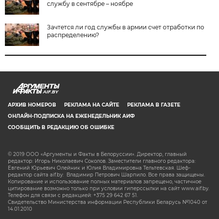
службу в сентябре – ноябре
Зачтется ли год службы в армии счет отработки по
распределению?
AIF.BY
АРХИВ НОМЕРОВ
РЕКЛАМА НА САЙТЕ
РЕКЛАМА В ГАЗЕТЕ
ОНЛАЙН-ПОДПИСКА НА ЕЖЕНЕДЕЛЬНИК АИФ
СООБЩИТЬ В РЕДАКЦИЮ ОБ ОШИБКЕ
© 2019 ООО «Аргументы и Факты в Белоруссии». Директор, главный
редактор: Игорь Николаевич Соколов. Заместители главного редактора:
Евгений Юрьевич Олейник и Юлия Владимировна Тельтевская. Шеф-
редактор сайта aif.by: Владимир Петрович Шарпило. Все права защищены.
Копирование и использование полных материалов запрещено, частичное
цитирование возможно только при условии гиперссылки на сайт www.aif.by.
Телефон для связи с редакцией: +375 29 642 67 51.
Свидетельство Министерства информации Республики Беларусь №1040 от
14.01.2010