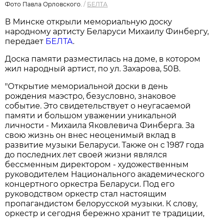
Фото Павла Орловского.
/
БЕЛТА
В Минске открыли мемориальную доску
народному артисту Беларуси Михаилу Финбергу,
передает
БЕЛТА
.
Доска памяти разместилась на доме, в котором
жил народный артист, по ул. Захарова, 50В.
"Открытие мемориальной доски в день
рождения маэстро, безусловно, знаковое
событие. Это свидетельствует о неугасаемой
памяти и большом уважении уникальной
личности - Михаила Яковлевича Финберга. За
свою жизнь он внес неоценимый вклад в
развитие музыки Беларуси. Также он с 1987 года
до последних лет своей жизни являлся
бессменным директором - художественным
руководителем Национального академического
концертного оркестра Беларуси. Под его
руководством оркестр стал настоящим
пропагандистом белорусской музыки. К слову,
оркестр и сегодня бережно хранит те традиции,