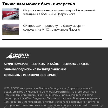
Также вам может быть интересно
СК устанавливает причину смерти беременной
женщины в больнице Дзержинска
СК проводит проверку по факту смерти
сотрудника МЧС на пожаре в Лиозно
AIF.BY
АРХИВ НОМЕРОВ
РЕКЛАМА НА САЙТЕ
РЕКЛАМА В ГАЗЕТЕ
ОНЛАЙН-ПОДПИСКА НА ЕЖЕНЕДЕЛЬНИК АИФ
СООБЩИТЬ В РЕДАКЦИЮ ОБ ОШИБКЕ
© 2019 ООО «Аргументы и Факты в Белоруссии». Директор, главный
редактор: Игорь Николаевич Соколов. Заместители главного редактора:
Евгений Юрьевич Олейник и Юлия Владимировна Тельтевская. Шеф-
редактор сайта aif.by: Владимир Петрович Шарпило. Все права защищены.
Копирование и использование полных материалов запрещено, частичное
цитирование возможно только при условии гиперссылки на сайт www.aif.by.