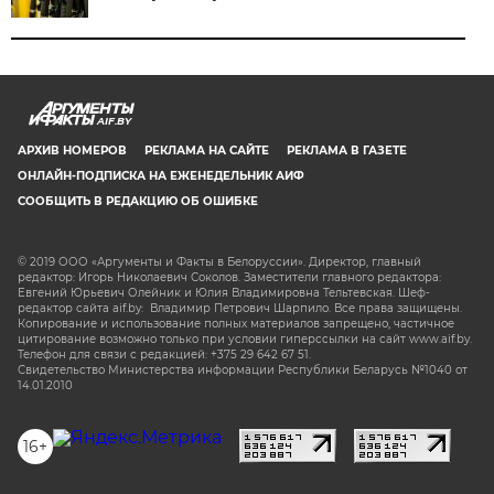
AIF.BY
АРХИВ НОМЕРОВ
РЕКЛАМА НА САЙТЕ
РЕКЛАМА В ГАЗЕТЕ
ОНЛАЙН-ПОДПИСКА НА ЕЖЕНЕДЕЛЬНИК АИФ
СООБЩИТЬ В РЕДАКЦИЮ ОБ ОШИБКЕ
© 2019 ООО «Аргументы и Факты в Белоруссии». Директор, главный
редактор: Игорь Николаевич Соколов. Заместители главного редактора:
Евгений Юрьевич Олейник и Юлия Владимировна Тельтевская. Шеф-
редактор сайта aif.by: Владимир Петрович Шарпило. Все права защищены.
Копирование и использование полных материалов запрещено, частичное
цитирование возможно только при условии гиперссылки на сайт www.aif.by.
Телефон для связи с редакцией: +375 29 642 67 51.
Свидетельство Министерства информации Республики Беларусь №1040 от
14.01.2010
16+