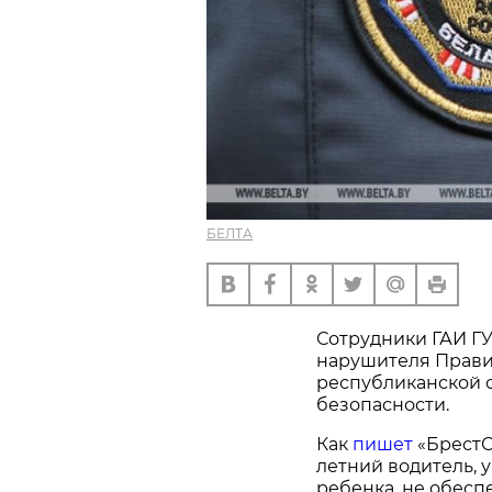
БЕЛТА
Сотрудники ГАИ Г
нарушителя Прави
республиканской 
безопасности.
Как
пишет
«БрестС
летний водитель, 
ребенка, не обесп