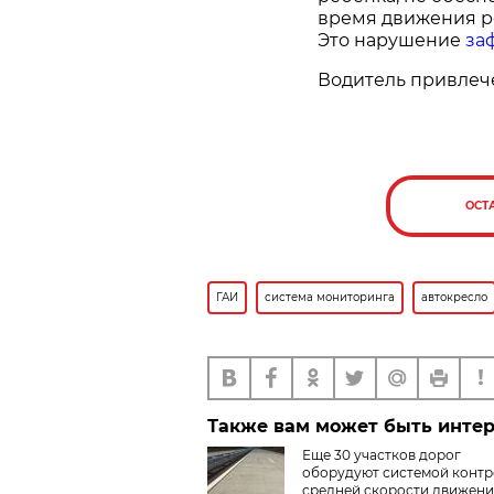
время движения р
Это нарушение
за
Водитель привлече
ОСТ
ГАИ
система мониторинга
автокресло
Также вам может быть инте
Еще 30 участков дорог
оборудуют системой конт
средней скорости движени