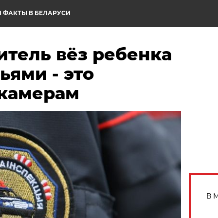
 ФАКТЫ В БЕЛАРУСИ
итель вёз ребенка
ями - это
 камерам
В 