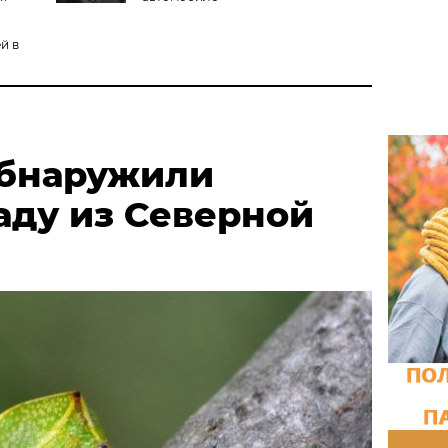
й в
обнаружили
аду из Северной