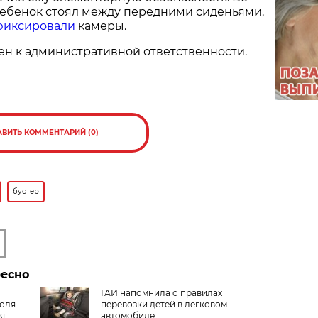
ебенок стоял между передними сиденьями.
фиксировали
камеры.
н к административной ответственности.
АВИТЬ КОММЕНТАРИЙ (0)
бустер
ресно
ГАИ напомнила о правилах
роля
перевозки детей в легковом
я
автомобиле