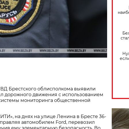
наиб
Бе
ста
Ну
есл
УВД Брестского облисполкома выявили
л дорожного движения с использованием
системы мониторинга общественной
ИТИ», на днях на улице Ленина в Бресте 36-
управляя автомобилем Ford, перевозил
ечив ему элементарную безопасность. Во