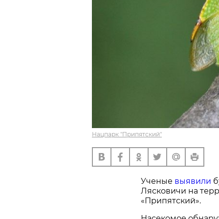
Нацпарк "Припятский"
Ученые
выявили
б
Лясковичи на тер
«Припятский».
Насекомое обнару