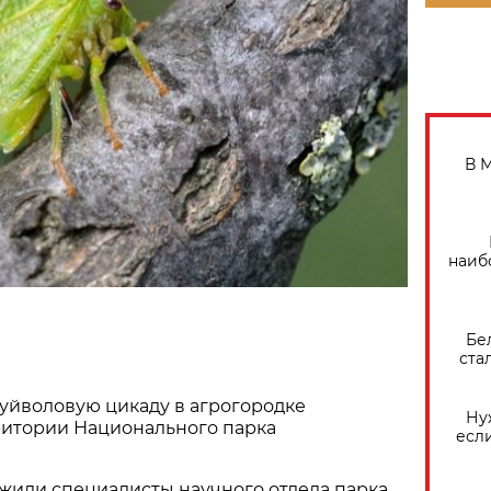
В 
наиб
Бе
ста
уйволовую цикаду в агрогородке
Ну
ритории Национального парка
есл
жили специалисты научного отдела парка