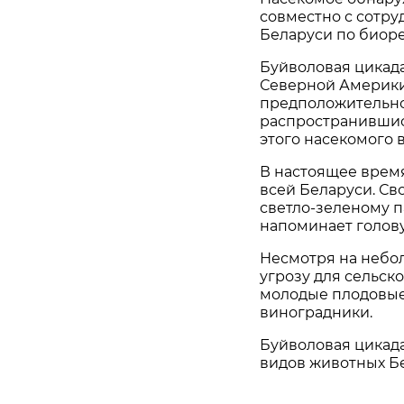
совместно с сотр
Беларуси по биоре
Буйволовая цикад
Северной Америки
предположительно
распространившис
этого насекомого в
В настоящее время
всей Беларуси. Св
светло-зеленому 
напоминает голову
Несмотря на небо
угрозу для сельск
молодые плодовые
виноградники.
Буйволовая цикад
видов животных Б