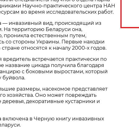
удниками Научно-практического центра НАН
сурсам во время исследовательских работ.
а — инвазивный вид, происходящий из
. На территорию Беларуси она,
, проникла естественным путем,
ь со стороны Украины. Первые находки
 стране относятся к началу 2000-х годов.
 вредитель встречается практически по
ое название цикада получила благодаря
панцирю с боковыми выростами, который
 буйвола.
льшие размеры, насекомое представляет
ого хозяйства. Оно может повреждать
 деревья, декоративные кустарники и
а включена в Черную книгу инвазивных
еларуси.