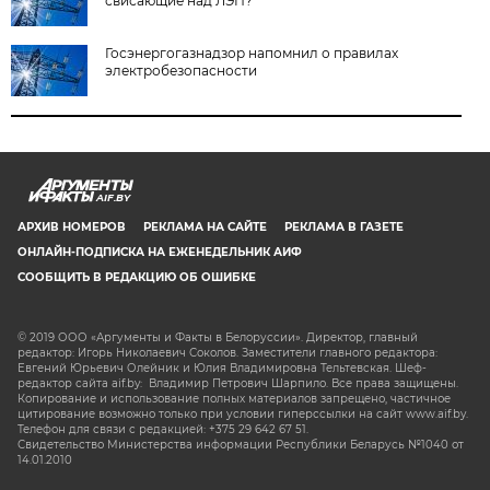
свисающие над ЛЭП?
Госэнергогазнадзор напомнил о правилах
электробезопасности
AIF.BY
АРХИВ НОМЕРОВ
РЕКЛАМА НА САЙТЕ
РЕКЛАМА В ГАЗЕТЕ
ОНЛАЙН-ПОДПИСКА НА ЕЖЕНЕДЕЛЬНИК АИФ
СООБЩИТЬ В РЕДАКЦИЮ ОБ ОШИБКЕ
© 2019 ООО «Аргументы и Факты в Белоруссии». Директор, главный
редактор: Игорь Николаевич Соколов. Заместители главного редактора:
Евгений Юрьевич Олейник и Юлия Владимировна Тельтевская. Шеф-
редактор сайта aif.by: Владимир Петрович Шарпило. Все права защищены.
Копирование и использование полных материалов запрещено, частичное
цитирование возможно только при условии гиперссылки на сайт www.aif.by.
Телефон для связи с редакцией: +375 29 642 67 51.
Свидетельство Министерства информации Республики Беларусь №1040 от
14.01.2010