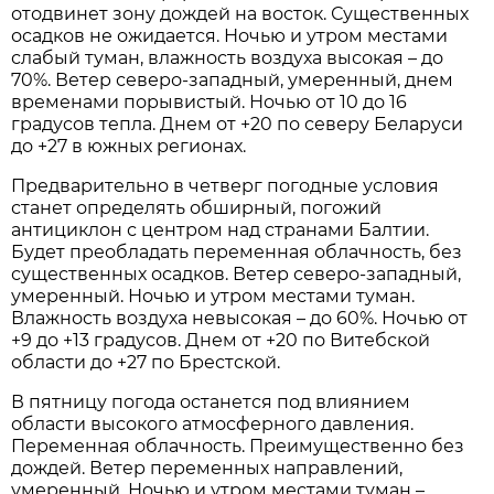
отодвинет зону дождей на восток. Существенных
осадков не ожидается. Ночью и утром местами
слабый туман, влажность воздуха высокая – до
70%. Ветер северо-западный, умеренный, днем
временами порывистый. Ночью от 10 до 16
градусов тепла. Днем от +20 по северу Беларуси
до +27 в южных регионах.
Предварительно в четверг погодные условия
станет определять обширный, погожий
антициклон с центром над странами Балтии.
Будет преобладать переменная облачность, без
существенных осадков. Ветер северо-западный,
умеренный. Ночью и утром местами туман.
Влажность воздуха невысокая – до 60%. Ночью от
+9 до +13 градусов. Днем от +20 по Витебской
области до +27 по Брестской.
В пятницу погода останется под влиянием
области высокого атмосферного давления.
Переменная облачность. Преимущественно без
дождей. Ветер переменных направлений,
умеренный. Ночью и утром местами туман –