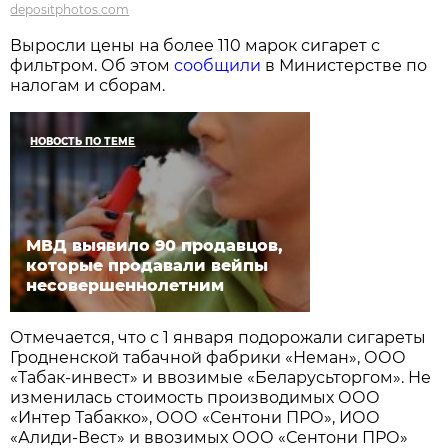
depositphotos.com
Выросли цены на более 110 марок сигарет с
фильтром. Об этом
сообщили
в Министерстве по
налогам и сборам.
НОВОСТЬ ПО ТЕМЕ
МВД выявило 90 продавцов,
которые продавали вейпы
несовершеннолетним
Отмечается, что с 1 января подорожали сигареты
Гродненской табачной фабрики «Неман», ООО
«Табак-инвест» и ввозимые «Беларусьторгом». Не
изменилась стоимость производимых ООО
«Интер Табакко», ООО «Сентони ПРО», ИОО
«Алиди-Вест» и ввозимых ООО «Сентони ПРО»