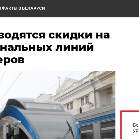
 ФАКТЫ В БЕЛАРУСИ
водятся скидки на
ональных линий
еров
Бе
ур