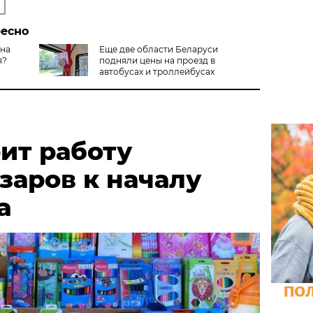
ресно
 на
Еще две области Беларуси
я?
подняли цены на проезд в
автобусах и троллейбусах
ит работу
заров к началу
а