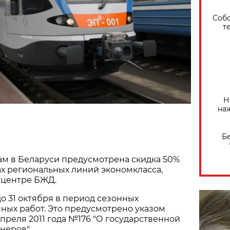
Собо
т
Н
на
Б
ам в Беларуси предусмотрена скидка 50%
ах региональных линий экономкласса,
-центре БЖД.
до 31 октября в период сезонных
ных работ. Это предусмотрено указом
апреля 2011 года №176 "О государственной
неров".