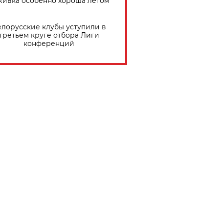
живка особенно хороша летом
елорусские клубы уступили в
третьем круге отбора Лиги
конференций