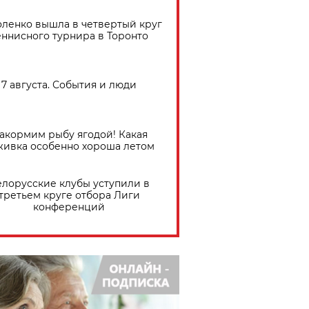
ленко вышла в четвертый круг
еннисного турнира в Торонто
7 августа. События и люди
акормим рыбу ягодой! Какая
живка особенно хороша летом
елорусские клубы уступили в
третьем круге отбора Лиги
конференций