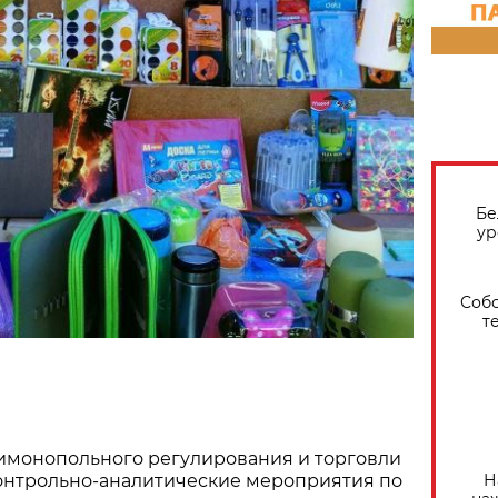
Бе
ур
Собо
т
имонопольного регулирования и торговли
Н
контрольно-аналитические мероприятия по