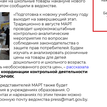
на
нам на школьные товары накануне нового
 этом сообщили в ведомстве.
Б
«Подготовка к новому учебному году
выходит на завершающий этап.
Традиционно в августе МАРТ
проводит широкомасштабные
контрольно-аналитические
мероприятия по вопросам
соблюдения законодательства о
е
защите прав потребителей. Будем
онца
изучать и анализировать розничные
цены на товары для детей
дошкольного и школьного возраста.
ь необоснованного роста цен», –
рассказала
 координации контрольной деятельности
РОНЧИК
.
представителей МАРТ также будет
ния в учреждениях образования. О
тах и нареканиях по этим темам можно
ронную почту ведомства press@mart.gov.by.