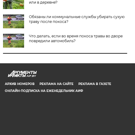
или в деревне?
Обязаны ли коммунальные службы убирать сухую
траву после покоса?
Что делать, если во время покоса травы во дворе
повредили автомобиль?
AIF.BY
АРХИВ НОМЕРОВ
РЕКЛАМА НА САЙТЕ
РЕКЛАМА В ГАЗЕТЕ
ОНЛАЙН-ПОДПИСКА НА ЕЖЕНЕДЕЛЬНИК АИФ
СООБЩИТЬ В РЕДАКЦИЮ ОБ ОШИБКЕ
© 2019 ООО «Аргументы и Факты в Белоруссии». Директор, главный
редактор: Игорь Николаевич Соколов. Заместители главного редактора:
Евгений Юрьевич Олейник и Юлия Владимировна Тельтевская. Шеф-
редактор сайта aif.by: Владимир Петрович Шарпило. Все права защищены.
Копирование и использование полных материалов запрещено, частичное