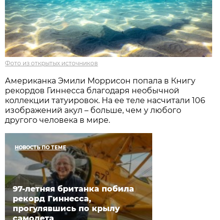
Фото из открытых источников
Американка Эмили Моррисон попала в Книгу
рекордов Гиннесса благодаря необычной
коллекции татуировок. На ее теле насчитали 106
изображений акул – больше, чем у любого
другого человека в мире.
НОВОСТЬ ПО ТЕМЕ
97-летняя британка побила
рекорд Гиннесса,
прогулявшись по крылу
самолета