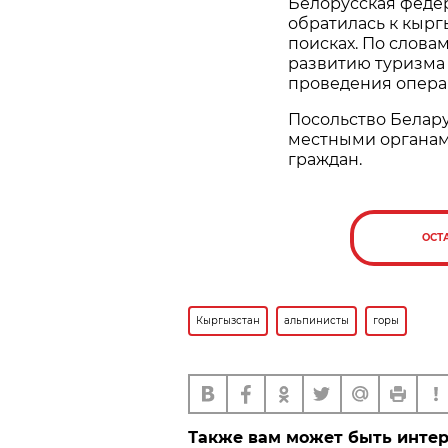
Белорусская феде
обратилась к кырг
поисках. По слова
развитию туризма 
проведения опера
Посольство Белару
местными органам
граждан.
ОСТ
Кыргызстан
альпинисты
горы
Также вам может быть инте