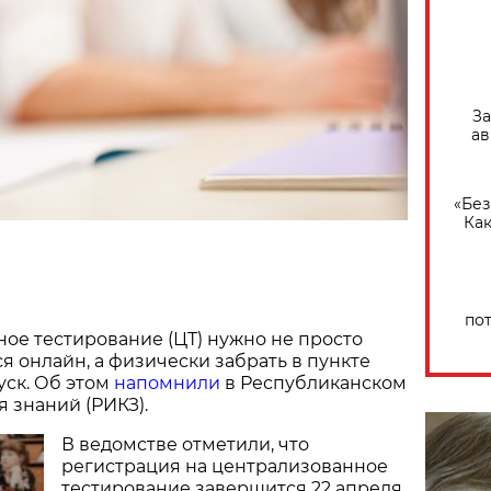
За
ав
«Без
Как
по
ое тестирование (ЦТ) нужно не просто
я онлайн, а физически забрать в пункте
уск. Об этом
напомнили
в Республиканском
я знаний (РИКЗ).
В ведомстве отметили, что
регистрация на централизованное
тестирование завершится 22 апреля