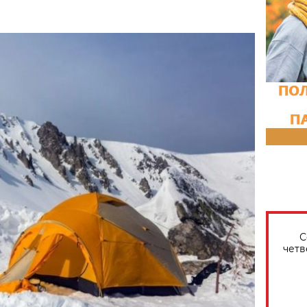
С
четв