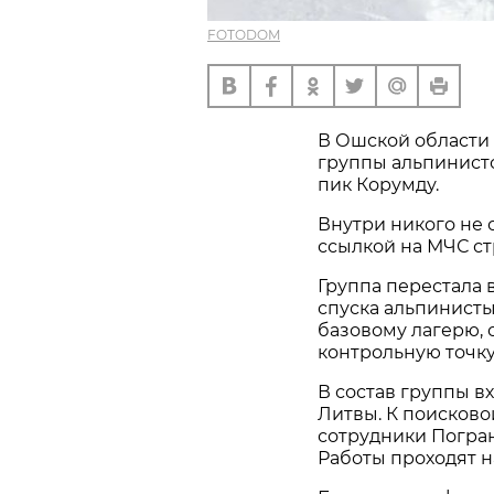
FOTODOM
В Ошской области
группы альпинисто
пик Корумду.
Внутри никого не 
ссылкой на МЧС ст
Группа перестала 
спуска альпинисты
базовому лагерю, 
контрольную точку
В состав группы в
Литвы. К поисков
сотрудники Погра
Работы проходят н