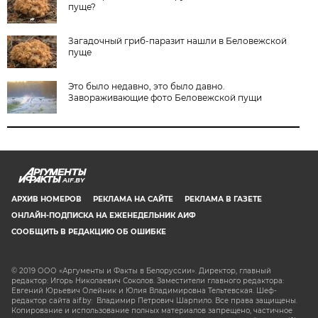
пуще?
Загадочный гриб-паразит нашли в Беловежской
пуще
Это было недавно, это было давно.
Завораживающие фото Беловежской пущи
AIF.BY
АРХИВ НОМЕРОВ
РЕКЛАМА НА САЙТЕ
РЕКЛАМА В ГАЗЕТЕ
ОНЛАЙН-ПОДПИСКА НА ЕЖЕНЕДЕЛЬНИК АИФ
СООБЩИТЬ В РЕДАКЦИЮ ОБ ОШИБКЕ
© 2019 ООО «Аргументы и Факты в Белоруссии». Директор, главный
редактор: Игорь Николаевич Соколов. Заместители главного редактора:
Евгений Юрьевич Олейник и Юлия Владимировна Тельтевская. Шеф-
редактор сайта aif.by: Владимир Петрович Шарпило. Все права защищены.
Копирование и использование полных материалов запрещено, частичное