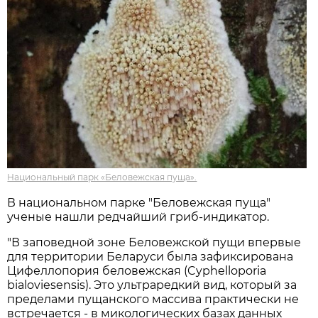
Национальный парк «Беловежская пуща».
В национальном парке "Беловежская пуща"
ученые нашли редчайший гриб-индикатор.
"В заповедной зоне Беловежской пущи впервые
для территории Беларуси была зафиксирована
Цифеллопория беловежская (Cyphelloporia
bialoviesensis). Это ультраредкий вид, который за
пределами пущанского массива практически не
встречается - в микологических базах данных