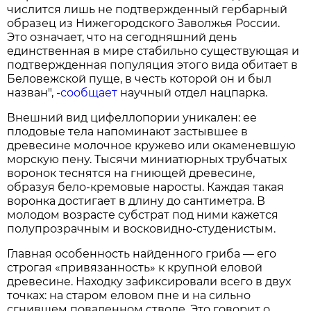
числится лишь не подтвержденный гербарный
образец из Нижегородского Заволжья России.
Это означает, что на сегодняшний день
единственная в мире стабильно существующая и
подтвержденная популяция этого вида обитает в
Беловежской пуще, в честь которой он и был
назван", -
сообщает
научный отдел нацпарка.
Внешний вид цифеллопории уникален: ее
плодовые тела напоминают застывшее в
древесине молочное кружево или окаменевшую
морскую пену. Тысячи миниатюрных трубчатых
воронок теснятся на гниющей древесине,
образуя бело-кремовые наросты. Каждая такая
воронка достигает в длину до сантиметра. В
молодом возрасте субстрат под ними кажется
полупрозрачным и восковидно-студенистым.
Главная особенность найденного гриба — его
строгая «привязанность» к крупной еловой
древесине. Находку зафиксировали всего в двух
точках: на старом еловом пне и на сильно
сгнившем поваленном стволе. Это говорит о