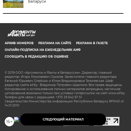
Беларуси
AIF.BY
АРХИВ НОМЕРОВ
РЕКЛАМА НА САЙТЕ
РЕКЛАМА В ГАЗЕТЕ
ОНЛАЙН-ПОДПИСКА НА ЕЖЕНЕДЕЛЬНИК АИФ
СООБЩИТЬ В РЕДАКЦИЮ ОБ ОШИБКЕ
© 2019 ООО «Аргументы и Факты в Белоруссии». Директор, главный
редактор: Игорь Николаевич Соколов. Заместители главного редактора:
Евгений Юрьевич Олейник и Юлия Владимировна Тельтевская. Шеф-
редактор сайта aif.by: Владимир Петрович Шарпило. Все права защищены.
Копирование и использование полных материалов запрещено, частичное
цитирование возможно только при условии гиперссылки на сайт www.aif.by.
Телефон для связи с редакцией: +375 29 642 67 51.
Свидетельство Министерства информации Республики Беларусь №1040 от
14.01.2010
СЛЕДУЮЩИЙ МАТЕРИАЛ
16+