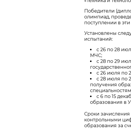
«Техника и технол
Победители (диплом
олимпиад, проведе
поступлении в эти
Установлены след
испытаний:
с 26 по 28 ию
МЧС;
с 28 по 29 ию
государственно
с 26 июля по 2
с 28 июля по 
получения обра
специальностям
с 6 по 15 дек
образования в 
Сроки зачисления 
контрольными циф
образования за сч