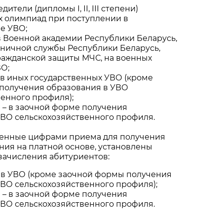
дители (дипломы I, II, III степени)
х олимпиад при поступлении в
е УВО;
 в Военной академии Республики Беларусь,
аничной службы Республики Беларусь,
ражданской защиты МЧС, на военных
ВО;
– в иных государственных УВО (кроме
получения образования в УВО
енного профиля);
я – в заочной форме получения
УВО сельскохозяйственного профиля.
вленные цифрами приема для получения
ия на платной основе, установлены
зачисления абитуриентов:
 – в УВО (кроме заочной формы получения
УВО сельскохозяйственного профиля);
я – в заочной форме получения
УВО сельскохозяйственного профиля.