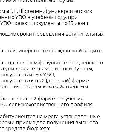
огии» и «Естественные науки».
ы I, II, III степени) университетских
нных УВО в учебном году, при
 УВО подают документы по 15 июня.
ующие сроки проведения вступительных
ля – в Университете гражданской защиты
ля – на военном факультете Гродненского
го университета имени Янки Купалы;
 августа – в иных УВО;
2 августа – в очной (дневной) форме
зования по сельскохозяйственным
;
абря – в заочной форме получения
УВО сельскохозяйственного профиля.
абитуриентов на места, установленные
рами приема для получения высшего
ет средств бюджета: