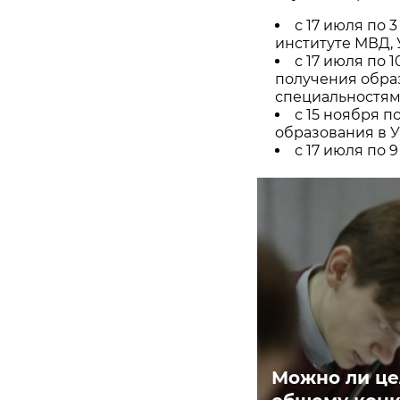
с 17 июля по 
институте МВД,
с 17 июля по 
получения обра
специальностям
с 15 ноября п
образования в 
с 17 июля по 9
Можно ли цел