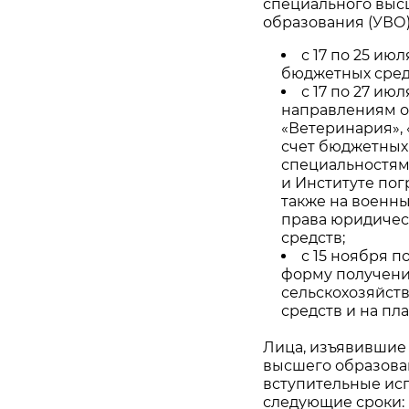
специального выс
образования (УВО)
с 17 по 25 ию
бюджетных средс
с 17 по 27 ию
направлениям о
«Ветеринария», 
счет бюджетных 
специальностям
и Институте пог
также на военны
права юридичес
средств;
с 15 ноября п
форму получени
сельскохозяйст
средств и на пл
Лица, изъявившие
высшего образова
вступительные исп
следующие сроки: