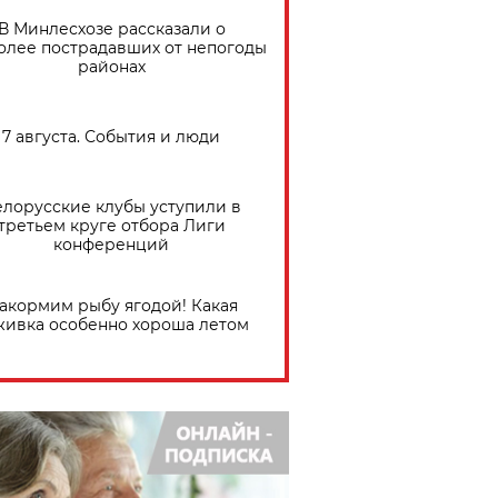
В Минлесхозе рассказали о
олее пострадавших от непогоды
районах
7 августа. События и люди
елорусские клубы уступили в
третьем круге отбора Лиги
конференций
акормим рыбу ягодой! Какая
живка особенно хороша летом