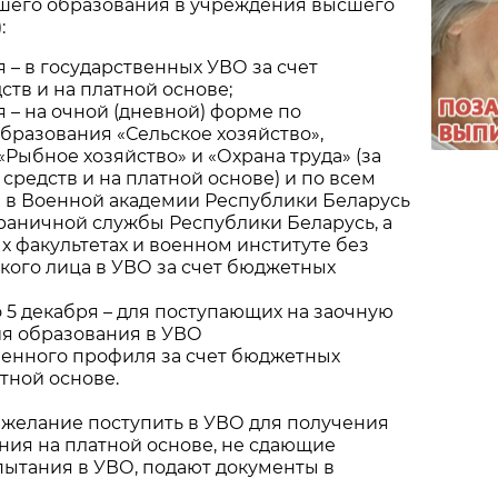
шего образования в учреждения высшего
:
ля – в государственных УВО за счет
тв и на платной основе;
ля – на очной (дневной) форме по
бразования «Сельское хозяйство»,
«Рыбное хозяйство» и «Охрана труда» (за
средств и на платной основе) и по всем
 в Военной академии Республики Беларусь
раничной службы Республики Беларусь, а
х факультетах и военном институте без
кого лица в УВО за счет бюджетных
о 5 декабря – для поступающих на заочную
я образования в УВО
венного профиля за счет бюджетных
атной основе.
 желание поступить в УВО для получения
ния на платной основе, не сдающие
ытания в УВО, подают документы в