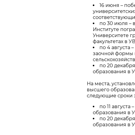
16 июня – побе
университетски
соответствующи
по 30 июля –
Институте погр
Университете г
факультетах в У
по 4 августа 
заочной формы 
сельскохозяйств
по 20 декабр
образования в 
На места, устано
высшего образован
следующие сроки 
по 11 августа
образования в 
по 20 декабр
образования в 