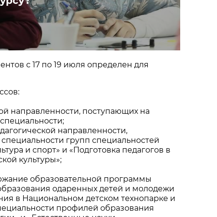
урсу?
ентов с 17 по 19 июля определен для
ссов:
ой направленности, поступающих на
 специальности;
дагогической направленности,
 специальности групп специальностей
ьтура и спорт» и «Подготовка педагогов в
кой культуры»;
ержание образовательной программы
образования одаренных детей и молодежи
ния в Национальном детском технопарке и
пециальности профилей образования