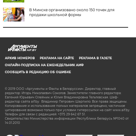
В Минске организовано около 150 точек для
продажи школьной формы
AIF.BY
АРХИВ НОМЕРОВ
РЕКЛАМА НА САЙТЕ
РЕКЛАМА В ГАЗЕТЕ
ОНЛАЙН-ПОДПИСКА НА ЕЖЕНЕДЕЛЬНИК АИФ
СООБЩИТЬ В РЕДАКЦИЮ ОБ ОШИБКЕ
© 2019 ООО «Аргументы и Факты в Белоруссии». Директор, главный
редактор: Игорь Николаевич Соколов. Заместители главного редактора:
Евгений Юрьевич Олейник и Юлия Владимировна Тельтевская. Шеф-
редактор сайта aif.by: Владимир Петрович Шарпило. Все права защищены.
Копирование и использование полных материалов запрещено, частичное
цитирование возможно только при условии гиперссылки на сайт www.aif.by.
Телефон для связи с редакцией: +375 29 642 67 51.
Свидетельство Министерства информации Республики Беларусь №1040 от
14.01.2010