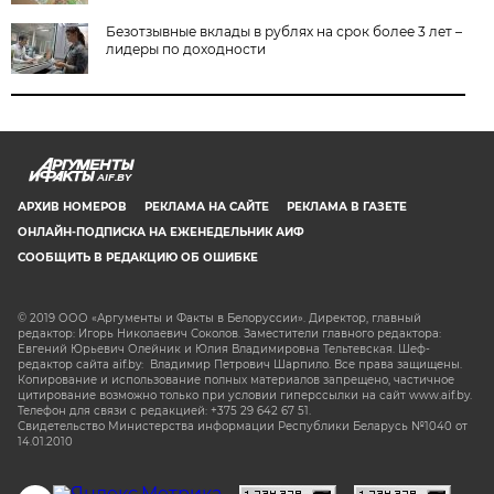
Безотзывные вклады в рублях на срок более 3 лет –
лидеры по доходности
AIF.BY
АРХИВ НОМЕРОВ
РЕКЛАМА НА САЙТЕ
РЕКЛАМА В ГАЗЕТЕ
ОНЛАЙН-ПОДПИСКА НА ЕЖЕНЕДЕЛЬНИК АИФ
СООБЩИТЬ В РЕДАКЦИЮ ОБ ОШИБКЕ
© 2019 ООО «Аргументы и Факты в Белоруссии». Директор, главный
редактор: Игорь Николаевич Соколов. Заместители главного редактора:
Евгений Юрьевич Олейник и Юлия Владимировна Тельтевская. Шеф-
редактор сайта aif.by: Владимир Петрович Шарпило. Все права защищены.
Копирование и использование полных материалов запрещено, частичное
цитирование возможно только при условии гиперссылки на сайт www.aif.by.
Телефон для связи с редакцией: +375 29 642 67 51.
Свидетельство Министерства информации Республики Беларусь №1040 от
14.01.2010