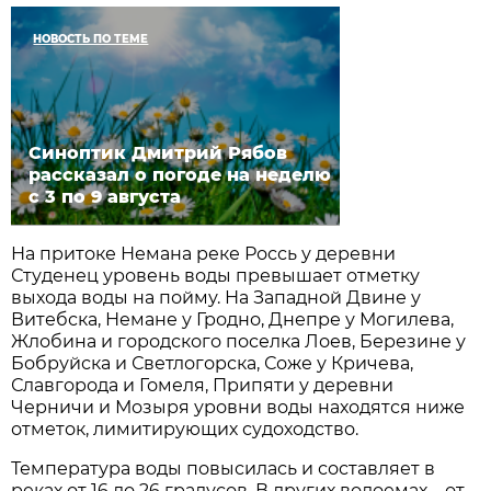
НОВОСТЬ ПО ТЕМЕ
Синоптик Дмитрий Рябов
рассказал о погоде на неделю
с 3 по 9 августа
На притоке Немана реке Россь у деревни
Студенец уровень воды превышает отметку
выхода воды на пойму. На Западной Двине у
Витебска, Немане у Гродно, Днепре у Могилева,
Жлобина и городского поселка Лоев, Березине у
Бобруйска и Светлогорска, Соже у Кричева,
Славгорода и Гомеля, Припяти у деревни
Черничи и Мозыря уровни воды находятся ниже
отметок, лимитирующих судоходство.
Температура воды повысилась и составляет в
реках от 16 до 26 градусов. В других водоемах – от