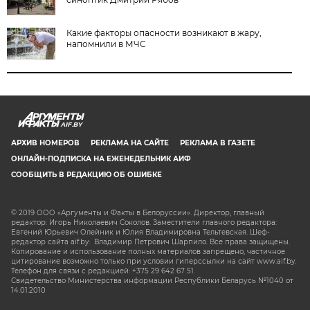
Какие факторы опасности возникают в жару,
напомнили в МЧС
AIF.BY
АРХИВ НОМЕРОВ
РЕКЛАМА НА САЙТЕ
РЕКЛАМА В ГАЗЕТЕ
ОНЛАЙН-ПОДПИСКА НА ЕЖЕНЕДЕЛЬНИК АИФ
СООБЩИТЬ В РЕДАКЦИЮ ОБ ОШИБКЕ
© 2019 ООО «Аргументы и Факты в Белоруссии». Директор, главный
редактор: Игорь Николаевич Соколов. Заместители главного редактора:
Евгений Юрьевич Олейник и Юлия Владимировна Тельтевская. Шеф-
редактор сайта aif.by: Владимир Петрович Шарпило. Все права защищены.
Копирование и использование полных материалов запрещено, частичное
цитирование возможно только при условии гиперссылки на сайт www.aif.by.
Телефон для связи с редакцией: +375 29 642 67 51.
Свидетельство Министерства информации Республики Беларусь №1040 от
14.01.2010