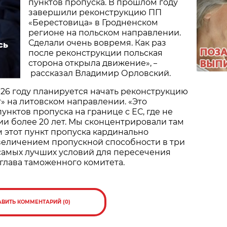
пунктов пропуска. В прошлом году
завершили реконструкцию ПП
«Берестовица» в Гродненском
регионе на польском направлении.
Сделали очень вовремя. Как раз
сь
после реконструкции польская
сторона открыла движение»,
–
рассказал Владимир Орловский.
2026 году планируется начать реконструкцию
 на литовском направлении. «Это
унктов пропуска на границе с ЕС, где не
и более 20 лет. Мы сконцентрировали там
м этот пункт пропуска кардинально
величением пропускной способности в три
самых лучших условий для пересечения
глава таможенного комитета.
АВИТЬ КОММЕНТАРИЙ (0)