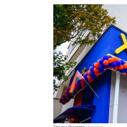
Татьяна Лазарева.
/
Евроопт