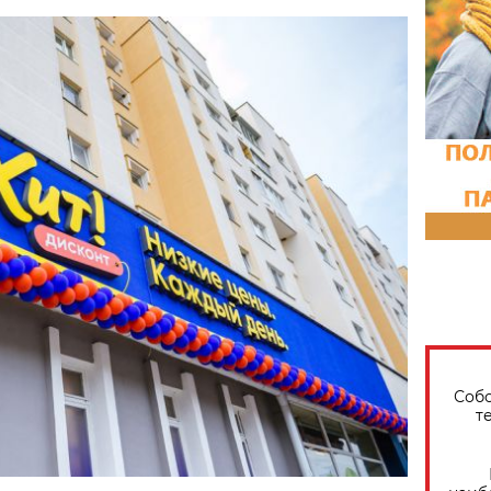
Собо
т