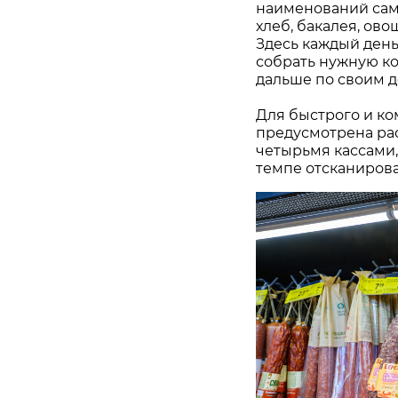
наименований самы
хлеб, бакалея, ово
Здесь каждый день
собрать нужную ко
дальше по своим д
Для быстрого и ко
предусмотрена ра
четырьмя кассами,
темпе отсканирова