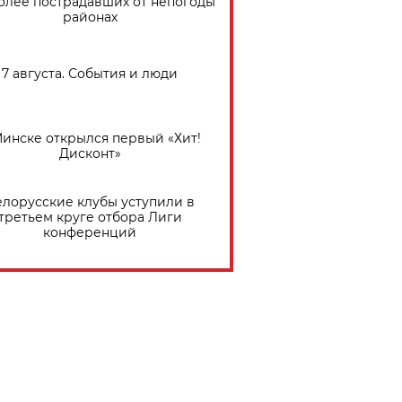
олее пострадавших от непогоды
районах
7 августа. События и люди
Минске открылся первый «Хит!
Дисконт»
елорусские клубы уступили в
третьем круге отбора Лиги
конференций