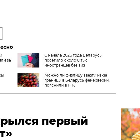
ресно
 и
С начала 2026 года Беларусь
ли за
посетило около 8 тыс.
иностранцев без виз
сы
Можно ли физлицу ввезти из-за
границы в Беларусь фейерверки,
пояснили в ГТК
крылся первый
т»