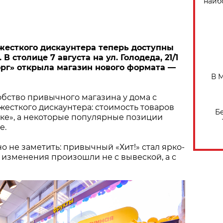
наиб
жесткого дискаунтера теперь доступны
В столице 7 августа на ул. Голодеда, 21/1
рг» открыла магазин нового формата —
В 
бство привычного магазина у дома с
есткого дискаунтера: стоимость товаров
Б
ыке», а некоторые популярные позиции
е.
о не заметить: привычный «Хит!» стал ярко-
 изменения произошли не с вывеской, а с