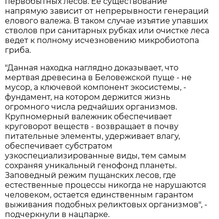
первобытных лесов. Ее существование
напрямую зависит от непрерывности генераций
елового валежа. В таком случае изъятие упавших
стволов при санитарных рубках или очистке леса
ведет к полному исчезновению микробиотопа
гриба.
"Данная находка наглядно доказывает, что
мертвая древесина в Беловежской пуще - не
мусор, а ключевой компонент экосистемы, -
фундамент, на котором держится жизнь
огромного числа редчайших организмов.
Крупномерный валежник обеспечивает
круговорот веществ - возвращает в почву
питательные элементы, удерживает влагу,
обеспечивает субстратом
узкоспециализированные виды, тем самым
сохраняя уникальный генофонд планеты.
Заповедный режим пущанских лесов, где
естественные процессы никогда не нарушаются
человеком, остается единственным гарантом
выживания подобных реликтовых организмов", -
подчеркнули в нацпарке.