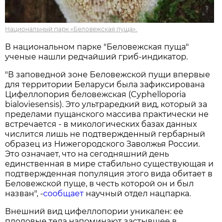
Национальный парк «Беловежская пуща».
В национальном парке "Беловежская пуща"
ученые нашли редчайший гриб-индикатор.
"В заповедной зоне Беловежской пущи впервые
для территории Беларуси была зафиксирована
Цифеллопория беловежская (Cyphelloporia
bialoviesensis). Это ультраредкий вид, который за
пределами пущанского массива практически не
встречается - в микологических базах данных
числится лишь не подтвержденный гербарный
образец из Нижегородского Заволжья России.
Это означает, что на сегодняшний день
единственная в мире стабильно существующая и
подтвержденная популяция этого вида обитает в
Беловежской пуще, в честь которой он и был
назван", -
сообщает
научный отдел нацпарка.
Внешний вид цифеллопории уникален: ее
плодовые тела напоминают застывшее в