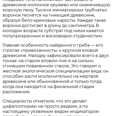
древесине молочное кружево или окаменевшую
морскую пену. Тысячи миниатюрных трубчатых
воронок теснятся на гниющей древесине,
образуя бело-кремовые наросты. Каждая такая
воронка достигает в длину до сантиметра. В
молодом возрасте субстрат под ними кажется
полупрозрачным и восковидно-студенистым.
Главная особенность найденного гриба — его
строгая «привязанность» к крупной еловой
древесине. Находку зафиксировали всего в двух
точках: на старом еловом пне и на сильно
сгнившем поваленном стволе. Это говорит о
жесткой экологической специализации вида: он
способен расти исключительно на мертвой
древесине ели обыкновенной и только тогда,
когда она находится на финальной стадии
разложения.
Специалисты отметили, что это делает
цифеллопорию не просто редким, а по
настоящему уязвимым видом-индикатором