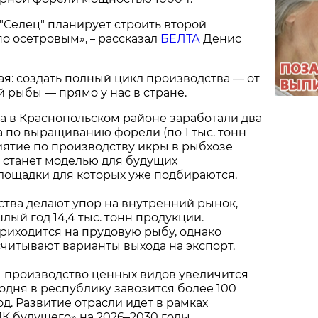
Селец" планирует строить второй
 по осетровым»,
рассказал
БЕЛТА
Денис
–
я: создать полный цикл производства — от
й рыбы — прямо у нас в стране.
да в Краснопольском районе заработали два
по выращиванию форели (по 1 тыс. тонн
ятие по производству икры в рыбхозе
т станет моделью для будущих
лощадки для которых уже подбираются.
тва делают упор на внутренний рынок,
лый год 14,4 тыс. тонн продукции.
риходится на прудовую рыбу, однако
читывают варианты выхода на экспорт.
 производство ценных видов увеличится
егодня в республику завозится более 100
од. Развитие отрасли идет в рамках
 будущего» на 2026–2030 годы.