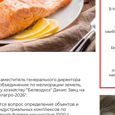
В 
наиб
Б
Н
на
заместитель генерального директора
 объединения по мелиорации земель,
 хозяйству "Белводхоз" Денис Заяц на
елагро-2026".
тся вопрос определения объектов и
индустриальных комплексов по
рной форели мощностью 1000 т.