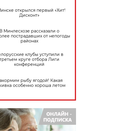
Минске открылся первый «Хит!
Дисконт»
В Минлесхозе рассказали о
олее пострадавших от непогоды
районах
елорусские клубы уступили в
третьем круге отбора Лиги
конференций
акормим рыбу ягодой! Какая
живка особенно хороша летом