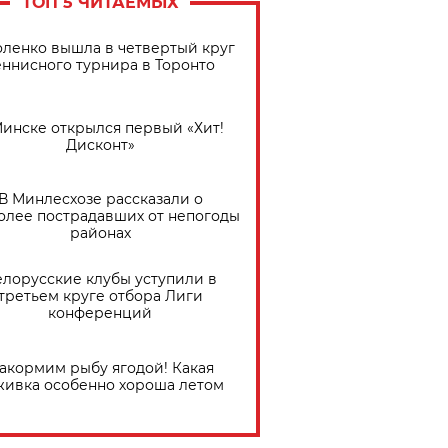
ТОП 5 ЧИТАЕМЫХ
ленко вышла в четвертый круг
еннисного турнира в Торонто
Минске открылся первый «Хит!
Дисконт»
В Минлесхозе рассказали о
олее пострадавших от непогоды
районах
елорусские клубы уступили в
третьем круге отбора Лиги
конференций
акормим рыбу ягодой! Какая
живка особенно хороша летом