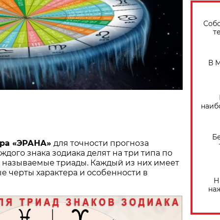
Собо
т
В 
наиб
Б
тра «ЭРАНА»
для точности прогноза
ждого знака зодиака делят на три типа по
к называемые триады. Каждый из них имеет
е черты характера и особенности в
Н
на