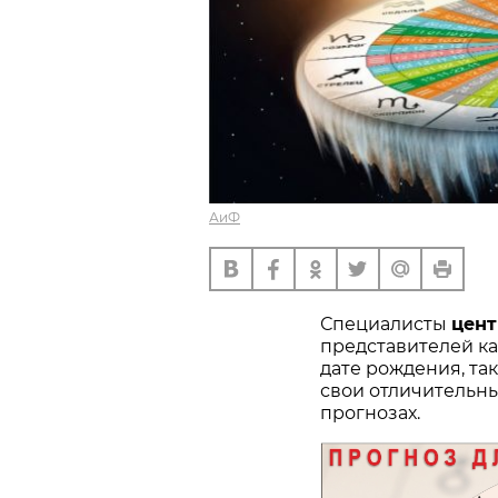
АиФ
Специалисты
цен
представителей ка
дате рождения, та
свои отличительны
прогнозах.