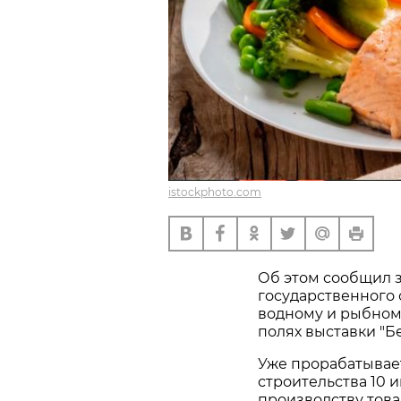
istockphoto.com
Об этом сообщил 
государственного
водному и рыбному
полях выставки "Б
Уже прорабатывае
строительства 10 
производству това