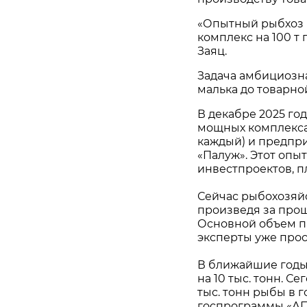
«Опытный рыбхоз "
комплекс на 100 т
Заяц.
Задача амбициозна
малька до товарно
В декабре 2025 го
мощных комплекса 
каждый) и предпри
«Палуж». Этот опы
инвестпроектов, п
Сейчас рыбохозяйс
произведя за прош
Основной объем п
эксперты уже прос
В ближайшие годы
на 10 тыс. тонн. С
тыс. тонн рыбы в г
госпрограммы «АПК