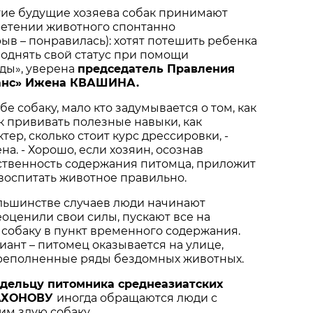
гие будущие хозяева собак принимают
етении животного спонтанно
в – понравилась): хотят потешить ребенка
однять свой статус при помощи
ды», уверена
председатель Правления
нс» Ижена КВАШИНА.
бе собаку, мало кто задумывается о том, как
ак прививать полезные навыки, как
ер, сколько стоит курс дрессировки, -
а. - Хорошо, если хозяин, осознав
ственность содержания питомца, приложит
 воспитать животное правильно.
ольшинстве случаев люди начинают
еоценили свои силы, пускают все на
 собаку в пункт временного содержания.
ант – питомец оказывается на улице,
ереполненные ряды бездомных животных.
адельцу питомника среднеазиатских
САХОНОВУ
иногда обращаются люди с
им злую собаку.