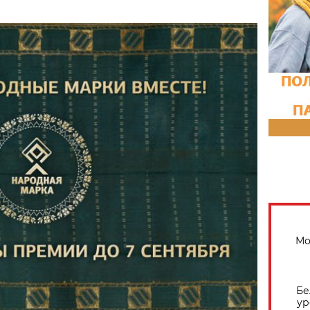
Мо
Бе
ур