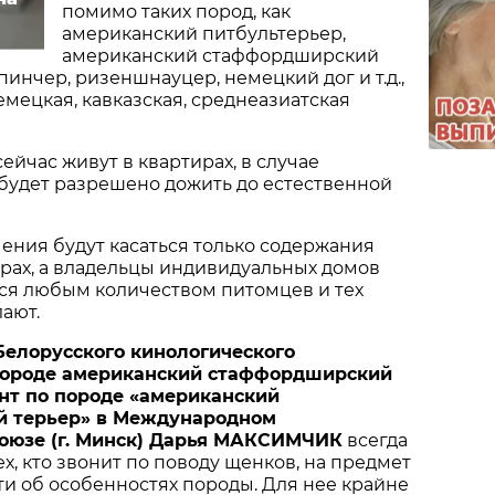
помимо таких пород, как
американский питбультерьер,
американский стаффордширский
пинчер, ризеншнауцер, немецкий дог и т.д.,
мецкая, кавказская, среднеазиатская
ейчас живут в квартирах, в случае
будет разрешено дожить до естественной
ения будут касаться только содержания
рах, а владельцы индивидуальных домов
ся любым количеством питомцев и тех
лают.
Белорусского кинологического
породе американский стаффордширский
ант по породе «американский
 терьер» в Международном
оюзе (г. Минск) Дарья МАКСИМЧИК
всегда
х, кто звонит по поводу щенков, на предмет
и об особенностях породы. Для нее крайне