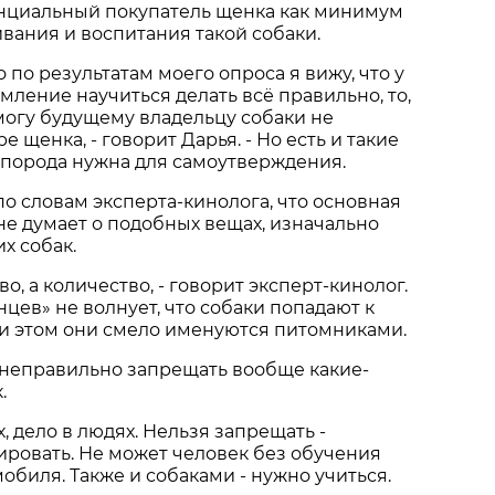
енциальный покупатель щенка как минимум
вания и воспитания такой собаки.
но по результатам моего опроса я вижу, что у
мление научиться делать всё правильно, то,
омогу будущему владельцу собаки не
 щенка, - говорит Дарья. - Но есть и такие
 порода нужна для самоутверждения.
по словам эксперта-кинолога, что основная
не думает о подобных вещах, изначально
их собак.
во, а количество, - говорит эксперт-кинолог.
нцев» не волнует, что собаки попадают к
ри этом они смело именуются питомниками.
о неправильно запрещать вообще какие-
.
х, дело в людях. Нельзя запрещать -
ровать. Не может человек без обучения
мобиля. Также и собаками - нужно учиться.