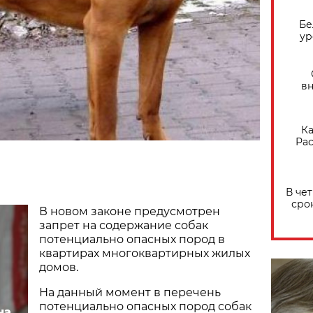
Бе
ур
вн
Ка
Рас
В че
сро
В новом законе предусмотрен
запрет на содержание собак
потенциально опасных пород в
квартирах многоквартирных жилых
домов.
На данный момент в перечень
потенциально опасных пород собак
на