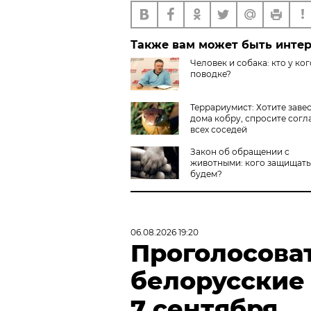
Также вам может быть инте
Человек и собака: кто у ког
поводке?
Террариумист: Хотите заве
дома кобру, спросите согл
всех соседей
Закон об обращении с
животными: кого защищать
будем?
06.08.2026 19:20
Проголосова
белорусские
7 сентября