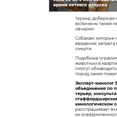
время летнего отпуска
терьер, доберман-
включены также не
овчарки.
Собакам, которые с
введения запрета 
смерти.
Подобные огранич
животных в кварти
смогут обзаводить
пород, каких поже
Эксперт-кинолог 
объединения по 
терьер, консульт
стаффордширский
кинологическом с
расспрашивает все
их осведомленност