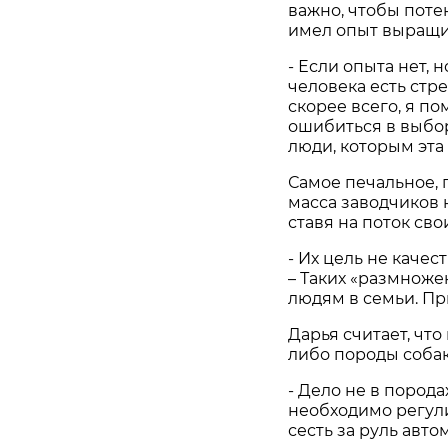
важно, чтобы пот
имел опыт выращи
- Если опыта нет, 
человека есть стре
скорее всего, я п
ошибиться в выборе
люди, которым эта
Самое печальное, 
масса заводчиков 
ставя на поток сво
- Их цель не качест
– Таких «размноже
людям в семьи. П
Дарья считает, чт
либо породы собак
- Дело не в порода
необходимо регули
сесть за руль авто