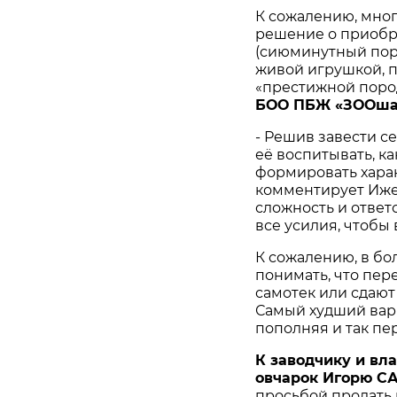
К сожалению, мно
решение о приобр
(сиюминутный поры
живой игрушкой, п
«престижной поро
БОО ПБЖ «ЗООша
- Решив завести се
её воспитывать, к
формировать характ
комментирует Ижен
сложность и ответ
все усилия, чтобы
К сожалению, в б
понимать, что пер
самотек или сдают
Самый худший вари
пополняя и так п
К заводчику и вл
овчарок Игорю 
просьбой продать 