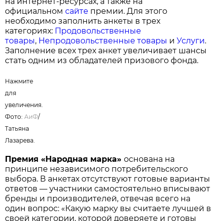
на интернет-ресурсах, а также на
официальном
сайте
премии. Для этого
необходимо заполнить анкеты в трех
категориях:
Продовольственные
товары
,
Непродовольственные товары
и
Услуги
.
Заполнение всех трех анкет увеличивает шансы
стать одним из обладателей призового фонда.
Нажмите
для
увеличения.
Фото:
АиФ
/
Татьяна
Лазарева.
Премия «Народная марка»
основана на
принципе независимого потребительского
выбора. В анкетах отсутствуют готовые варианты
ответов — участники самостоятельно вписывают
бренды и производителей, отвечая всего на
один вопрос: «Какую марку вы считаете лучшей в
своей категории, которой доверяете и готовы