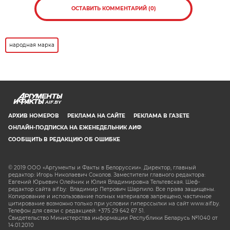
ОСТАВИТЬ КОММЕНТАРИЙ (0)
народная марка
AIF.BY
АРХИВ НОМЕРОВ
РЕКЛАМА НА САЙТЕ
РЕКЛАМА В ГАЗЕТЕ
ОНЛАЙН-ПОДПИСКА НА ЕЖЕНЕДЕЛЬНИК АИФ
СООБЩИТЬ В РЕДАКЦИЮ ОБ ОШИБКЕ
© 2019 ООО «Аргументы и Факты в Белоруссии». Директор, главный
редактор: Игорь Николаевич Соколов. Заместители главного редактора:
Евгений Юрьевич Олейник и Юлия Владимировна Тельтевская. Шеф-
редактор сайта aif.by: Владимир Петрович Шарпило. Все права защищены.
Копирование и использование полных материалов запрещено, частичное
цитирование возможно только при условии гиперссылки на сайт www.aif.by.
Телефон для связи с редакцией: +375 29 642 67 51.
Свидетельство Министерства информации Республики Беларусь №1040 от
14.01.2010