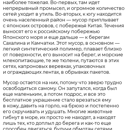
наиболее тяжелая. Во-первых, там идет
непрерывный промысел, и огромное количество
сетей уходит в утиль. Во-вторых, к югу находится
очень населенный район — мусор приплывает
с японских островов, с побережья Китая. Течения
выносят его к российскому побережью
Японского моря и еще дальше — к берегам
Сахалина и Камчатки. Этот мусор, в основном —
легкий синтетический полимер, плавает близко
от поверхности, его выносит на берег, и морские
млекопитающие, те же тюлени, путаются в этих
сетях, капроновых веревках, упаковочных
и ограждающих лентах, в обрывках пакетов.
Мусор остается на них, потому что зверю трудно
освободиться самому. Он запутался, когда был
еще маленьким, а потом подрос, и все это
бесплатное украшение стало врезаться ему
в кожу, давить на горло, на брюхо и постепенно
его скручивать и удушать. Многие животные
гибнут в море, их просто не находят, а находят
лишь тех, кто доплыл до берега и как-то еще
способен двигаться, будучи обмотан сетями