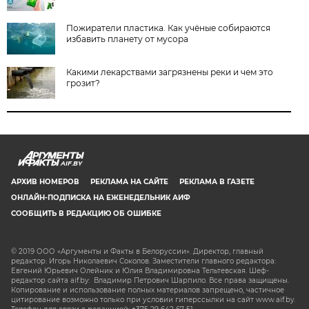
Пожиратели пластика. Как учёные собираются
избавить планету от мусора
Какими лекарствами загрязнены реки и чем это
грозит?
AIF.BY
АРХИВ НОМЕРОВ
РЕКЛАМА НА САЙТЕ
РЕКЛАМА В ГАЗЕТЕ
ОНЛАЙН-ПОДПИСКА НА ЕЖЕНЕДЕЛЬНИК АИФ
СООБЩИТЬ В РЕДАКЦИЮ ОБ ОШИБКЕ
© 2019 ООО «Аргументы и Факты в Белоруссии». Директор, главный
редактор: Игорь Николаевич Соколов. Заместители главного редактора:
Евгений Юрьевич Олейник и Юлия Владимировна Тельтевская. Шеф-
редактор сайта aif.by: Владимир Петрович Шарпило. Все права защищены.
Копирование и использование полных материалов запрещено, частичное
цитирование возможно только при условии гиперссылки на сайт www.aif.by.