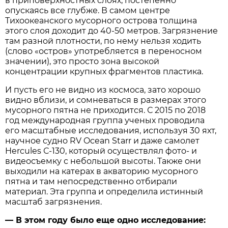
в приповерхностных слоях, постепенно
опускаясь все глубже. В самом центре
Тихоокеанского мусорного острова толщина
этого слоя доходит до 40-50 метров. Загрязнение
там разной плотности, по нему нельзя ходить
(слово «остров» употребляется в переносном
значении), это просто зона высокой
концентрации крупных фрагментов пластика.
И пусть его не видно из космоса, зато хорошо
видно вблизи, и сомневаться в размерах этого
мусорного пятна не приходится. С 2015 по 2018
год международная группа ученых проводила
его масштабные исследования, используя 30 яхт,
научное судно RV Ocean Starr и даже самолет
Hercules С-130, который осуществлял фото- и
видеосъемку с небольшой высоты. Также они
выходили на катерах в акваторию мусорного
пятна и там непосредственно отбирали
материал. Эта группа и определила истинный
масштаб загрязнения.
— В этом году было еще одно исследование: