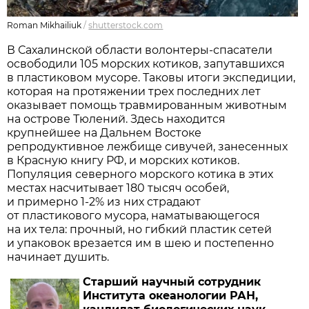
Roman Mikhailiuk
/
shutterstock.com
В Сахалинской области волонтеры-спасатели
освободили 105 морских котиков, запутавшихся
в пластиковом мусоре. Таковы итоги экспедиции,
которая на протяжении трех последних лет
оказывает помощь травмированным животным
на острове Тюлений. Здесь находится
крупнейшее на Дальнем Востоке
репродуктивное лежбище сивучей, занесенных
в Красную книгу РФ, и морских котиков.
Популяция северного морского котика в этих
местах насчитывает 180 тысяч особей,
и примерно 1-2% из них страдают
от пластикового мусора, наматывающегося
на их тела: прочный, но гибкий пластик сетей
и упаковок врезается им в шею и постепенно
начинает душить.
Старший научный сотрудник
Института океанологии РАН,