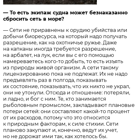
— То есть экипаж судна может безнаказанно
сбросить сеть в море?
— Сети не приравнены к орудию убийства или
добычи биоресурса, на который надо получать
разрешение, как на охотничье ружье. Даже
на капканы иногда требуется разрешение,
на арбалет, на лук, если вы с его помощью
намереваетесь кого-то добыть, то есть изъять
из природы живой организм. А сети такому
лицензированию пока не подлежат. Их не надо
предъявлять раз в полгода, показывать
их состояние, показывать, что их никто не украл,
они не утонули. Отсюда и отношение: потеряли,
и ладно, и бог с ним. Те, кто занимается
рыболовным промыслом, закладывают плановые
потери сетей: они составляют какой-то процент
от их расходов, потому что это относится
к природным факторам, к силе стихии. Сети
планово закупают и, конечно, ведут их учет,
но не дорожат ими так, как хотелось бы.