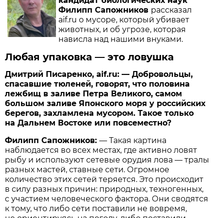
кандидат биологических наук
Филипп Сапожников
рассказал
aif.ru о мусоре, который убивает
животных, и об угрозе, которая
нависла над нашими внуками.
Любая упаковка — это ловушка
Дмитрий Писаренко, aif.ru: — Добровольцы,
спасавшие тюленей, говорят, что половина
лежбищ в заливе Петра Великого,
самом
большом заливе Японского моря у российских
берегов,
захламлена мусором. Такое только
на Дальнем Востоке или повсеместно?
Филипп Сапожников:
— Такая картина
наблюдается во всех местах, где активно ловят
рыбу и используют сетевые орудия лова — тралы
разных мастей, ставные сети. Огромное
количество этих сетей теряется. Это происходит
в силу разных причин: природных, техногенных,
с участием человеческого фактора. Они сводятся
к тому, что либо сети поставили не вовремя,