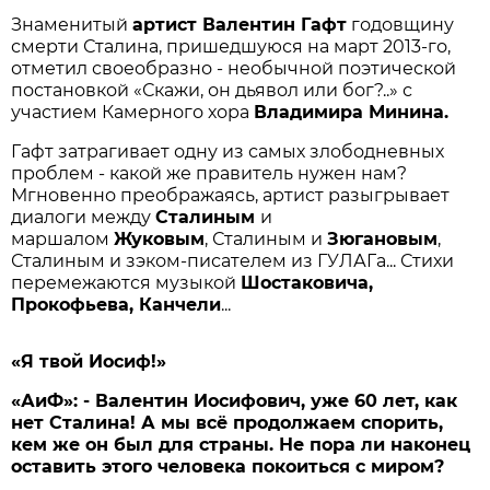
Знаменитый
артист Валентин Гафт
годовщину
смерти Сталина, пришедшуюся на март 2013-го,
отметил своеобразно - необычной поэтической
постановкой «Скажи, он дьявол или бог?..» с
участием Камерного хора
Владимира Минина.
Гафт затрагивает одну из самых злободневных
проблем - какой же правитель нужен нам?
Мгновенно преображаясь, артист разыгрывает
диалоги между
Сталиным
и
маршалом
Жуковым
, Сталиным и
Зюгановым
,
Сталиным и зэком-писателем из ГУЛАГа... Стихи
перемежаются музыкой
Шостаковича,
Прокофьева, Канчели
...
«Я твой Иосиф!»
«АиФ»: - Валентин Иосифович, уже 60 лет, как
нет Сталина! А мы всё продолжаем спорить,
кем же он был для страны. Не пора ли наконец
оставить этого человека покоиться с миром?