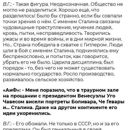
В.Г.:
- Такая фигура. Неоднозначная. Общество не
могло не разделиться. Хорошо ещё, что
разделилось! Было бы странно, если бы совпали
точки зрения о нём. С именем Сталина связаны
чудовищные преступления, мучения людей,
кровь, пытки, несправедливость. Творились
ужасы и во время войны, и в дни мирной жизни.
Но... Страна победила в схватке с Гитлером. Люди
шли в бой с именем Сталина, подчинялись ему
беспрекословно, и попыток, как говорится,
убрать его не было. Царила дисциплина, был
порядок - то, без чего не может существовать
нормально государство. Росло производство,
развивалось сельское хозяйство.
«АиФ»: - Меня поразило, что в траурном зале
на прощании с президентом Венесуэлы Уго
Чавесом висели портреты Боливара, Че Гевары
и... Сталина. Даже на другом континенте его
идеи укоренились.
В.Г.:
- Его обожали. Не только в СССР, но и за его
пределами. Он был гениальный в своей