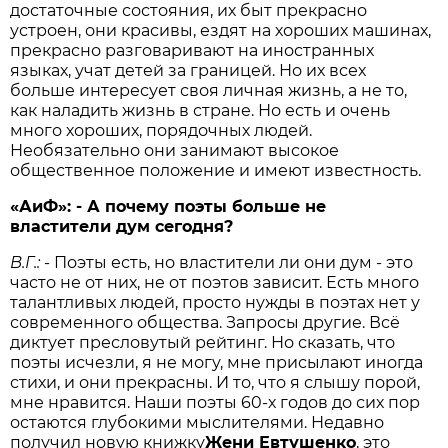
достаточные состояния, их быт прекрасно
устроен, они красивы, ездят на хороших машинах,
прекрасно разговаривают на иностранных
языках, учат детей за границей. Но их всех
больше интересует своя личная жизнь, а не то,
как наладить жизнь в стране. Но есть и очень
много хороших, порядочных людей.
Необязательно они занимают высокое
общественное положение и имеют известность.
«АиФ»: - А почему поэты больше не
властители дум сегодня?
В.Г.:
- Поэты есть, но властители ли они дум - это
часто не от них, не от поэтов зависит. Есть много
талантливых людей, просто нужды в поэтах нет у
современного общества. Запросы другие. Всё
диктует пресловутый рейтинг. Но сказать, что
поэты исчезли, я не могу, мне присылают иногда
стихи, и они прекрасны. И то, что я слышу порой,
мне нравится. Наши поэты 60-х годов до сих пор
остаются глубокими мыслителями. Недавно
получил новую книжку
Жени Евтушенко
, это