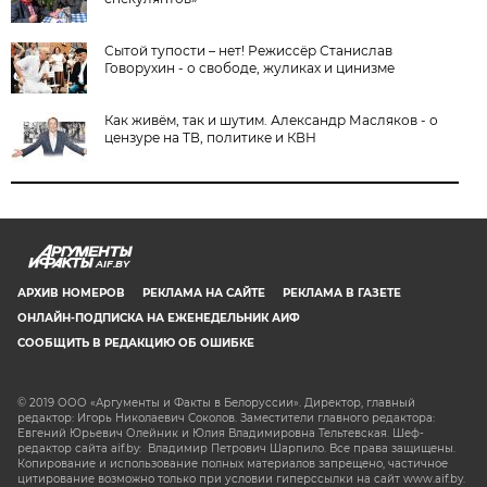
Сытой тупости – нет! Режиссёр Станислав
Говорухин - о свободе, жуликах и цинизме
Как живём, так и шутим. Александр Масляков - о
цензуре на ТВ, политике и КВН
AIF.BY
АРХИВ НОМЕРОВ
РЕКЛАМА НА САЙТЕ
РЕКЛАМА В ГАЗЕТЕ
ОНЛАЙН-ПОДПИСКА НА ЕЖЕНЕДЕЛЬНИК АИФ
СООБЩИТЬ В РЕДАКЦИЮ ОБ ОШИБКЕ
© 2019 ООО «Аргументы и Факты в Белоруссии». Директор, главный
редактор: Игорь Николаевич Соколов. Заместители главного редактора:
Евгений Юрьевич Олейник и Юлия Владимировна Тельтевская. Шеф-
редактор сайта aif.by: Владимир Петрович Шарпило. Все права защищены.
Копирование и использование полных материалов запрещено, частичное
цитирование возможно только при условии гиперссылки на сайт www.aif.by.