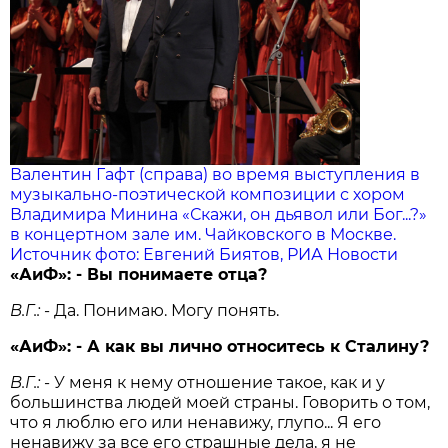
Валентин Гафт (справа) во время выступления в
музыкально-поэтической композиции с хором
Владимира Минина «Скажи, он дьявол или Бог...?»
в концертном зале им. Чайковского в Москве.
Источник фото: Евгений Биятов, РИА Новости
«АиФ»: - Вы понимаете отца?
В.Г.:
- Да. Понимаю. Могу понять.
«АиФ»: - А как вы лично относитесь к Сталину?
В.Г.:
- У меня к нему отношение такое, как и у
большинства людей моей страны. Говорить о том,
что я люблю его или ненавижу, глупо... Я его
ненавижу за все его страшные дела, я не