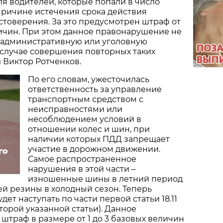
ля водителей, которые попали в число
причине истечения срока действия
стоверения. За это предусмотрен штраф от
личин. При этом данное правонарушение не
 административную или уголовную
 случае совершения повторных таких
л Виктор Ротченков.
По его словам, ужесточилась
ответственность за управление
транспортным средством с
неисправностями или
несоблюдением условий в
отношении колес и шин, при
наличии которых ПДД запрещает
участие в дорожном движении.
го
Самое распространенное
нарушения в этой части –
изношенные шины в летний период
ей резины в холодный сезон. Теперь
дет наступать по части первой статьи 18.11
второй указанной статьи). Данное
штраф в размере от 1 до 3 базовых величин