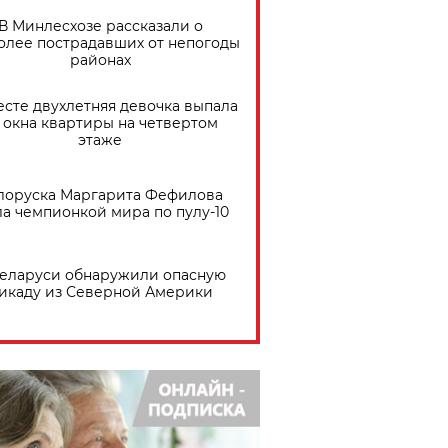
В Минлесхозе рассказали о
олее пострадавших от непогоды
районах
есте двухлетняя девочка выпала
 окна квартиры на четвертом
этаже
лоруска Маргарита Фефилова
ла чемпионкой мира по пулу-10
Беларуси обнаружили опасную
икаду из Северной Америки