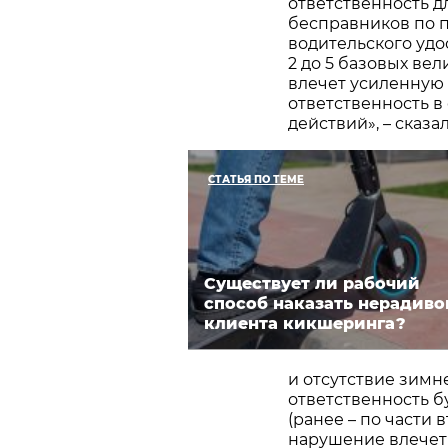
ответственность д
бесправников по 
водительского удо
2 до 5 базовых ве
влечет усиленную
ответственность в
действий», – сказа
СТАТЬЯ ПО ТЕМЕ
Существует ли рабочий
способ наказать нерадиво
клиента кикшеринга?
и отсутствие зимн
ответственность бу
(ранее – по части 
нарушение влечет 