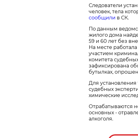
Следователи устан
человек, тела кот
сообщили
в СК.
По данным ведомст
жилого дома найд
59 и 60 лет без в
На месте работала
участием кримина
комитета судебных
зафиксирована обс
бутылках, опроше
Для установления
судебных эксперт
химические иссле
Отрабатываются н
основных - отравл
алкоголя.