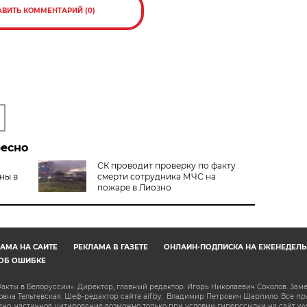
АВИТЬ КОММЕНТАРИЙ (0)
ресно
СК проводит проверку по факту
ны в
смерти сотрудника МЧС на
пожаре в Лиозно
АМА НА САЙТЕ
РЕКЛАМА В ГАЗЕТЕ
ОНЛАЙН-ПОДПИСКА НА ЕЖЕНЕДЕЛЬ
ОБ ОШИБКЕ
акты в Белоруссии». Директор, главный редактор: Игорь Николаевич Соколов. Зам
на Тельтевская. Шеф-редактор сайта aif.by: Владимир Петрович Шарпило. Все п
о, частичное цитирование возможно только при условии гиперссылки на сайт www.