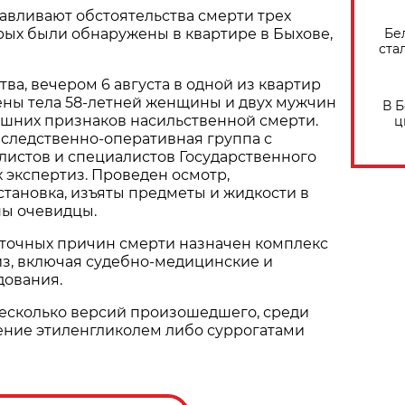
авливают обстоятельства смерти трех
Бе
орых были обнаружены в квартире в Быхове,
ста
ва, вечером 6 августа в одной из квартир
ены тела 58-летней женщины и двух мужчин
В 
нешних признаков насильственной смерти.
ц
 следственно-оперативная группа с
листов и специалистов Государственного
 экспертиз. Проведен осмотр,
тановка, изъяты предметы и жидкости в
ны очевидцы.
 точных причин смерти назначен комплекс
из, включая судебно-медицинские и
дования.
есколько версий произошедшего, среди
ение этиленгликолем либо суррогатами