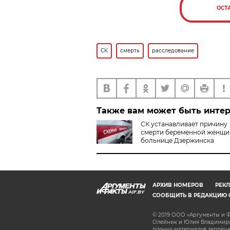
ОСТ
СК
смерть
расследование
Также вам может быть инте
СК устанавливает причину
смерти беременной женщи
больнице Дзержинска
АРХИВ НОМЕРОВ
РЕКЛ
AIF.BY
СООБЩИТЬ В РЕДАКЦИЮ 
© 2019 ООО «Аргументы и Ф
Олейник и Юлия Владимиров
полных материалов запрещен