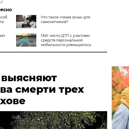
ресно
особ
Что такое «тихие зоны» для
та
самокатчиков?
вал
ГАИ: число ДТП с участием
средств персональной
мобильности уменьшилось
 выясняют
ва смерти трех
ыхове