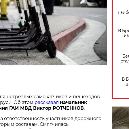
наиб
В Бр
из
Бе
ста
В 
ц
ля нетрезвых самокатчиков и пешеходов
руси. Об этом
рассказал
начальник
ения ГАИ МВД Виктор РОТЧЕНКОВ
.
а ответственность участников дорожного
торым составам. Смягчилась