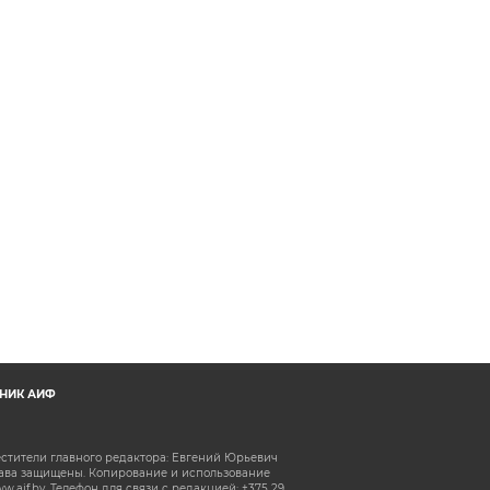
НИК АИФ
естители главного редактора: Евгений Юрьевич
рава защищены. Копирование и использование
aif.by. Телефон для связи с редакцией: +375 29