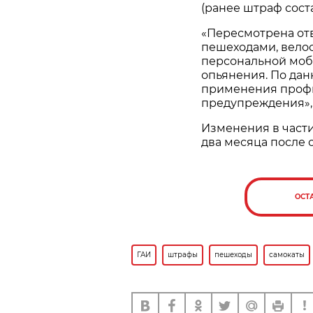
(ранее штраф соста
«Пересмотрена от
пешеходами, вело
персональной моб
опьянения. По да
применения профи
предупреждения», 
Изменения в части
два месяца после 
ОСТ
ГАИ
штрафы
пешеходы
самокаты