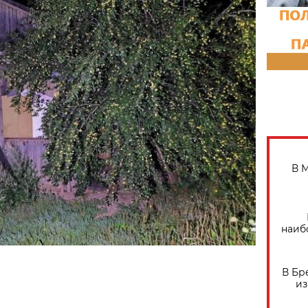
В 
наиб
В Бр
из